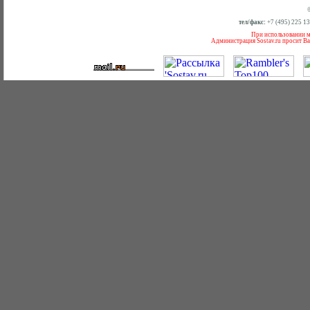
тел/факс:
+7 (495) 225 1
При использовании ма
Администрация Sostav.ru просит Ва