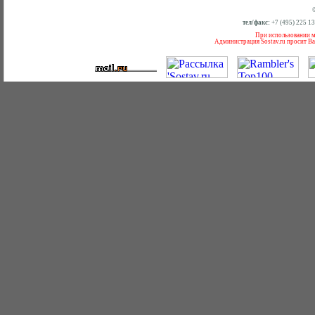
тел/факс:
+7 (495) 225 1
При использовании ма
Администрация Sostav.ru просит Ва