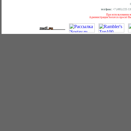
тел/факс:
+7 (495) 225 1
При использовании ма
Администрация Sostav.ru просит Ва