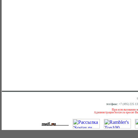
тел/факс:
+7 (495) 225 1
При использовании ма
Администрация Sostav.ru просит Ва