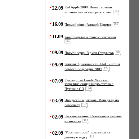
22.09
Red Apple 2009: Вымя с соевым
126
молоком могло выиграть золото
16.09
169
Прямой эфир: Алексей Ефимов
11.09
Аристократка в первом поколении
146
09.09
300
Прямой эфир: Герман Стерлигов
09.09
Рейтинг Креативности АКАР - итоги
122
первого полугодия 2009
07.09
Руководство Conde Nast само
запретило скандальную статью о
104
Путине в GQ
03.09
Профессии в рекламе: Менеджер по
152
персоналу
02.09
Частное мнение: Ненавидишь рекламу
307
- измени её
02.09
"Росспиртпром" полагается на
116
дешевую водку