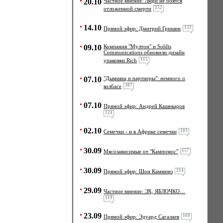
20.10
Частное мнение: Люди не боятся
252
отложенной смерти
14.10
132
Прямой эфир: Дмитрий Гришин
09.10
Компания "Мултон" и Soldis
Communications обновили дизайн
115
упаковки Rich
07.10
"Дымшиц и партнеры": немного о
307
колбасе
07.10
Прямой эфир: Андрей Кашеваров
124
02.10
103
Семечки - и в Африке семечки
30.09
157
Мясозависимые от "Кампомос"
30.09
214
Прямой эфир: Шон Камминз
29.09
Частное мнение: ЭХ, ЯБЛОЧКО…
119
23.09
169
Прямой эфир: Эдуард Сагалаев