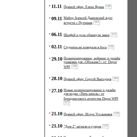
11.11
148
Прямой эфир: Елена Ярмак
09.11
Майор Алексей Дымовский ждет
163
встречи с Путиным
06.11
123
Шалфей и роза обманули закон
02.11
326
Студенты не поверили в бога
29.10
Позиционирование, нейминг и дизайн
упаковки для «Обожамс!» от Depot
146
WPF
28.10
184
Прямой эфир: Сергей Выходцев
27.10
Новые позиционирование и дизайн
для водки «Пять капель» от
брендингового агентства Depot WPF
123
21.10
158
Прямой эфир: Игорь Угольников
21.10
119
"Дом-2" загнали в сумрак