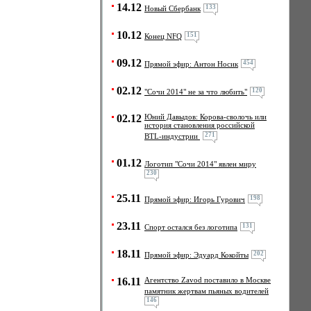
14.12
133
Новый Сбербанк
10.12
151
Конец NFQ
09.12
454
Прямой эфир: Антон Носик
02.12
120
"Сочи 2014" не за что любить"
02.12
Юний Давыдов: Корова-сволочь или
история становления российской
271
BTL-индустрии
01.12
Логотип "Сочи 2014" явлен миру
230
25.11
198
Прямой эфир: Игорь Гурович
23.11
131
Спорт остался без логотипа
18.11
202
Прямой эфир: Эдуард Кокойты
16.11
Агентство Zavod поставило в Москве
памятник жертвам пьяных водителей
146