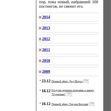
пор, пока новый, набравший 100
постингов, не сменит его.
2014
2013
2012
2011
2010
2009
23.12
238
Прямой эфир: Дед Мороз
18.12
Госдума приняла поправки к закону
165
"О рекламе"
16.12
236
Прямой эфир: Тигран Кеосаян