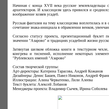
Начиная с конца XVII века русские землевладельцы 
архитекторов. И классицизм здесь привился и сроднил
воображение хозяев усадеб.
Русская фантазия на тему классицизма воплотилась и в
сочетание знака-инициала в обрамлении венков, увенчан
Согласно статусу проекта, презентационный буклет 
значении "Азарово" и традициях усадебной жизни русско
Затянутая шелком обложка книги в текстурном чехле,
конгрева и тиснений, исполнение некоторых элемен
"Рублевских имений "Азарово"
Состав творческой группы:
Арт-директоры: Катерина Тарасова, Андрей Кожанов
Дизайнеры: Денис Башев, Павел Никонов, Андрей Фран
Иллюстрации: Алина Черватенко, Лили Алеева
Текст буклета: Алексей Лобанов
Менеджеры проекта: Владимир Сычев, Ирина Соболева