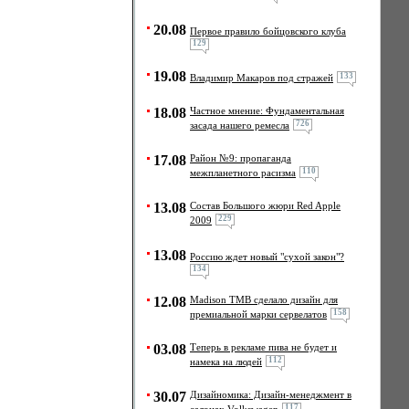
20.08
Первое правило бойцовского клуба
129
19.08
133
Владимир Макаров под стражей
18.08
Частное мнение: Фундаментальная
726
засада нашего ремесла
17.08
Район №9: пропаганда
110
межпланетного расизма
13.08
Состав Большого жюри Red Apple
229
2009
13.08
Россию ждет новый "сухой закон"?
134
12.08
Madison TMB сделало дизайн для
158
премиальной марки сервелатов
03.08
Теперь в рекламе пива не будет и
112
намека на людей
30.07
Дизайномика: Дизайн-менеджмент в
117