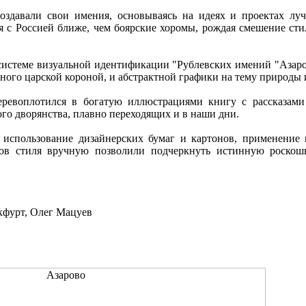
создавали свои имения, основываясь на идеях и проектах лу
ся с Россией ближе, чем боярские хоромы, рождая смешение ст
 системе визуальной идентификации "Рублевских имений "Азаров
ного царской короной, и абстрактной графики на тему природы 
перевоплотился в богатую иллюстрациями книгу с рассказами
го дворянства, плавно переходящих и в наши дни.
 использование дизайнерских бумаг и картонов, применение 
тов стиля вручную позволили подчеркнуть истинную роскош
кфурт, Олег Мацуев