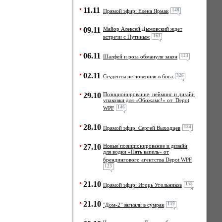
11.11
148
Прямой эфир: Елена Ярмак
09.11
Майор Алексей Дымовский ждет
163
встречи с Путиным
06.11
123
Шалфей и роза обманули закон
02.11
326
Студенты не поверили в бога
29.10
Позиционирование, нейминг и дизайн
упаковки для «Обожамс!» от Depot
146
WPF
28.10
184
Прямой эфир: Сергей Выходцев
27.10
Новые позиционирование и дизайн
для водки «Пять капель» от
брендингового агентства Depot WPF
123
21.10
158
Прямой эфир: Игорь Угольников
21.10
119
"Дом-2" загнали в сумрак