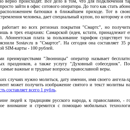
но верно происходят. Все дело в том, что для подключения т
просто зайти в офис сотового оператора. До того как стать або
 расположением батюшки в ближайшем приходе. Тот в свою
тремления человека, дает специальный купон, по которому и от
 работает во всех регионах покрытия "Смартс", но получит
ишь в трех епархиях: Самарской (идея, кстати, принадлежит е
й. Абонентская плата за пользование тарифом существует то
ояснили Sostav.ru в "Смартсе". На сегодня она составляет 35 
й SIM-карты - 100 рублей.
ми преимуществами "Звонницы" оператор называет бесплат
ых праздников, а также услугу "Духовный собеседник". По
а самые важные и трудные вопросы православной веры.
их случаях нужно молиться, дату именин, имя своего ангела-х
бонент может получить изображение святого и текст молитвы 
ть составляет всего 1 рубль
.
ние людей к традициям русского народа, к православию, - го
обое внимание и стремится с помощью мобильных технологи