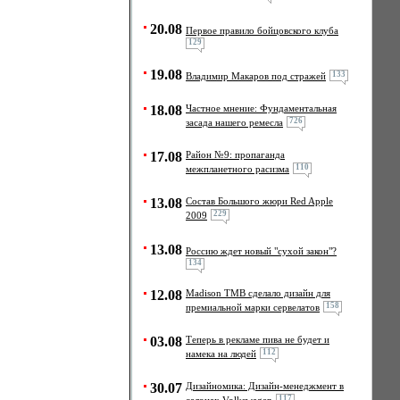
20.08
Первое правило бойцовского клуба
129
19.08
133
Владимир Макаров под стражей
18.08
Частное мнение: Фундаментальная
726
засада нашего ремесла
17.08
Район №9: пропаганда
110
межпланетного расизма
13.08
Состав Большого жюри Red Apple
229
2009
13.08
Россию ждет новый "сухой закон"?
134
12.08
Madison TMB сделало дизайн для
158
премиальной марки сервелатов
03.08
Теперь в рекламе пива не будет и
112
намека на людей
30.07
Дизайномика: Дизайн-менеджмент в
117