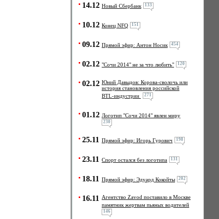
14.12
133
Новый Сбербанк
10.12
151
Конец NFQ
09.12
454
Прямой эфир: Антон Носик
02.12
120
"Сочи 2014" не за что любить"
02.12
Юний Давыдов: Корова-сволочь или
история становления российской
271
BTL-индустрии
01.12
Логотип "Сочи 2014" явлен миру
230
25.11
198
Прямой эфир: Игорь Гурович
23.11
131
Спорт остался без логотипа
18.11
202
Прямой эфир: Эдуард Кокойты
16.11
Агентство Zavod поставило в Москве
памятник жертвам пьяных водителей
146