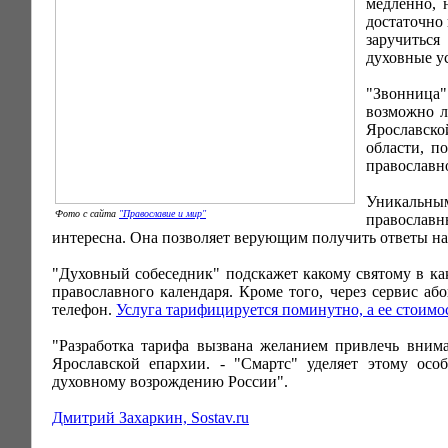
медленно, 
достаточно 
заручиться
духовные ус
"Звонница"
возможно л
Ярославско
области, п
православно
Уникальны
Фото с сайта
"Православие и мир"
православн
интересна. Она позволяет верующим получить ответы н
"Духовный собеседник" подскажет какому святому в как
православного календаря. Кроме того, через сервис а
телефон.
Услуга тарифицируется поминутно, а ее стоимос
"Разработка тарифа вызвана желанием привлечь внима
Ярославской епархии. - "Смартс" уделяет этому ос
духовному возрождению России".
Дмитрий Захаркин, Sostav.ru