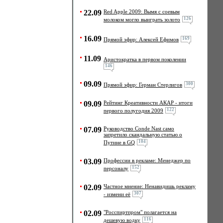
22.09
Red Apple 2009: Вымя с соевым
126
молоком могло выиграть золото
16.09
169
Прямой эфир: Алексей Ефимов
11.09
Аристократка в первом поколении
146
09.09
300
Прямой эфир: Герман Стерлигов
09.09
Рейтинг Креативности АКАР - итоги
122
первого полугодия 2009
07.09
Руководство Conde Nast само
запретило скандальную статью о
104
Путине в GQ
03.09
Профессии в рекламе: Менеджер по
152
персоналу
02.09
Частное мнение: Ненавидишь рекламу
307
- измени её
02.09
"Росспиртпром" полагается на
116
дешевую водку