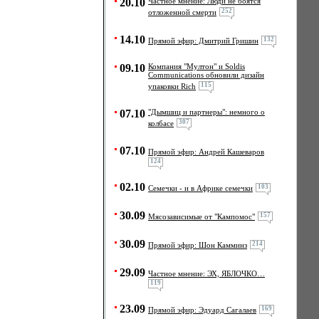
20.10
Частное мнение: Люди не боятся
252
отложенной смерти
14.10
132
Прямой эфир: Дмитрий Гришин
09.10
Компания "Мултон" и Soldis
Communications обновили дизайн
115
упаковки Rich
07.10
"Дымшиц и партнеры": немного о
307
колбасе
07.10
Прямой эфир: Андрей Кашеваров
124
02.10
103
Семечки - и в Африке семечки
30.09
157
Мясозависимые от "Кампомос"
30.09
214
Прямой эфир: Шон Камминз
29.09
Частное мнение: ЭХ, ЯБЛОЧКО…
119
23.09
169
Прямой эфир: Эдуард Сагалаев