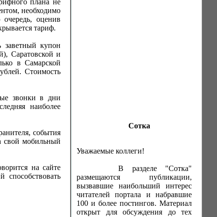
арифного плана не
нентом, необходимо
 очередь, оценив
крывается тариф.
ь заветный купон
й), Саратовской и
лько в Самарской
рублей. Стоимость
ные звонки в дни
следняя наиболее
Сотка
ранителя, события
на свой мобильный
Уважаемые коллеги!
ворится на сайте
В разделе "Сотка"
й способствовать
размещаются публикации,
вызвавшие наибольший интерес
читателей портала и набравшие
100 и более постингов. Материал
открыт для обсуждения до тех