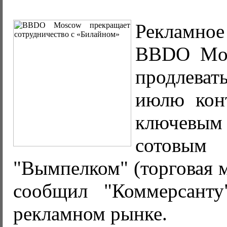
Рекламн
BBDO Mos
продлеват
июлю кон
ключевы
сотовым
"Вымпелком" (торговая м
сообщил "Коммерсанту
рекламном рынке.