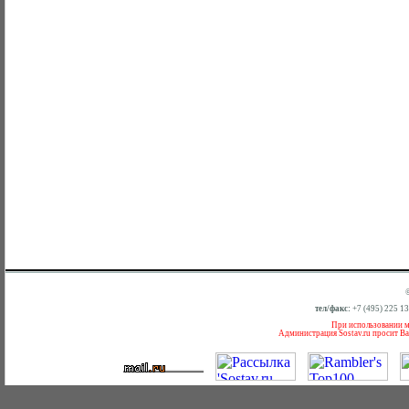
тел/факс:
+7 (495) 225 1
При использовании ма
Администрация Sostav.ru просит Ва