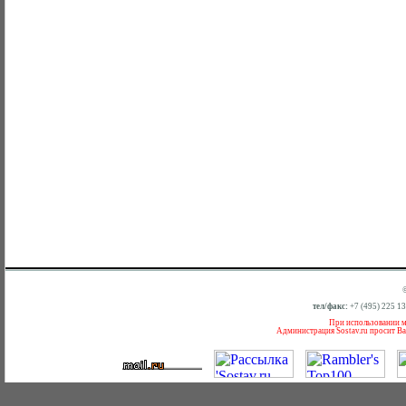
тел/факс:
+7 (495) 225 1
При использовании ма
Администрация Sostav.ru просит Ва