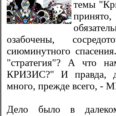
темы "Кри
принято
обязател
озабочены, сосред
сиюминутного спасения
"стратегия"? А что н
КРИЗИС?" И правда, д
много, прежде всего, - 
Дело было в далеком