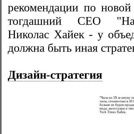
рекомендации по новой
тогдашний CEO "Hay
Николас Хайек - у объ
должна быть иная страте
Дизайн-стратегия
"Часы по 5$ за штуку т
часы, стоимостью в 30
больше не будем продав
мода, аксессуары и эмо
York Times Хайек.