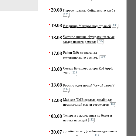
20.08
Первое правило бойцовского клуба
129
19.08
133
Владимир Макаров под стражей
18.08
Частное мнение: Фундаментальная
726
засада нашего ремесла
17.08
Район №9: пропаганда
110
межпланетного расизма
13.08
Состав Большого жюри Red Apple
229
2009
13.08
Россию ждет новый "сухой закон"?
134
12.08
Madison TMB сделало дизайн для
158
премиальной марки сервелатов
03.08
Теперь в рекламе пива не будет и
112
намека на людей
30.07
Дизайномика: Дизайн-менеджмент в
117