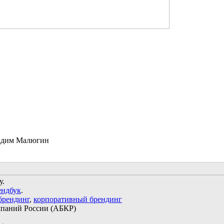
Вадим Малюгин
у.
ендбук
.
брендинг
,
корпоративный брендинг
мпаний России (АБКР)