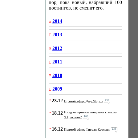
пор, пока новый, набравший 100
постингов, не сменит его.
2014
2013
2012
2011
2010
2009
23.12
238
Прямой эфир: Дед Мороз
18.12
Госдума приняла поправки к закону
165
"О рекламе"
16.12
236
Прямой эфир: Тигран Кеосаян