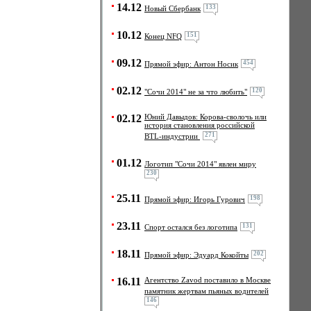
14.12
133
Новый Сбербанк
10.12
151
Конец NFQ
09.12
454
Прямой эфир: Антон Носик
02.12
120
"Сочи 2014" не за что любить"
02.12
Юний Давыдов: Корова-сволочь или
история становления российской
271
BTL-индустрии
01.12
Логотип "Сочи 2014" явлен миру
230
25.11
198
Прямой эфир: Игорь Гурович
23.11
131
Спорт остался без логотипа
18.11
202
Прямой эфир: Эдуард Кокойты
16.11
Агентство Zavod поставило в Москве
памятник жертвам пьяных водителей
146