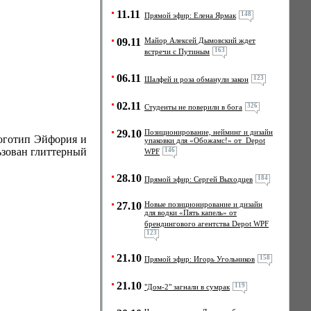
11.11
148
Прямой эфир: Елена Ярмак
09.11
Майор Алексей Дымовский ждет
163
встречи с Путиным
06.11
123
Шалфей и роза обманули закон
02.11
326
Студенты не поверили в бога
29.10
Позиционирование, нейминг и дизайн
логотип Эйфория и
упаковки для «Обожамс!» от Depot
ьзован глиттерный
146
WPF
28.10
184
Прямой эфир: Сергей Выходцев
27.10
Новые позиционирование и дизайн
для водки «Пять капель» от
брендингового агентства Depot WPF
123
21.10
158
Прямой эфир: Игорь Угольников
21.10
119
"Дом-2" загнали в сумрак