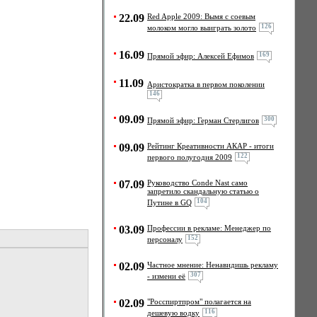
22.09
Red Apple 2009: Вымя с соевым
126
молоком могло выиграть золото
16.09
169
Прямой эфир: Алексей Ефимов
11.09
Аристократка в первом поколении
146
09.09
300
Прямой эфир: Герман Стерлигов
09.09
Рейтинг Креативности АКАР - итоги
122
первого полугодия 2009
07.09
Руководство Conde Nast само
запретило скандальную статью о
104
Путине в GQ
03.09
Профессии в рекламе: Менеджер по
152
персоналу
02.09
Частное мнение: Ненавидишь рекламу
307
- измени её
02.09
"Росспиртпром" полагается на
116
дешевую водку