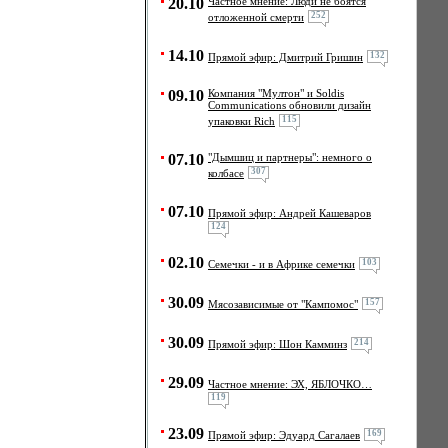
20.10
Частное мнение: Люди не боятся
252
отложенной смерти
14.10
132
Прямой эфир: Дмитрий Гришин
09.10
Компания "Мултон" и Soldis
Communications обновили дизайн
115
упаковки Rich
07.10
"Дымшиц и партнеры": немного о
307
колбасе
07.10
Прямой эфир: Андрей Кашеваров
124
02.10
103
Семечки - и в Африке семечки
30.09
157
Мясозависимые от "Кампомос"
30.09
214
Прямой эфир: Шон Камминз
29.09
Частное мнение: ЭХ, ЯБЛОЧКО…
119
23.09
169
Прямой эфир: Эдуард Сагалаев