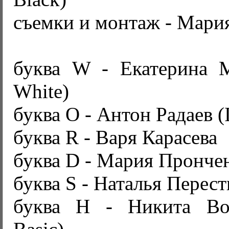
съемки и монтаж - Мари
буква W - Екатерина 
White)
буква O - Антон Радаев (I
буква R - Варя Карасева
буква D - Мария Пронче
буква S - Наталья Перес
буква H - Никита В