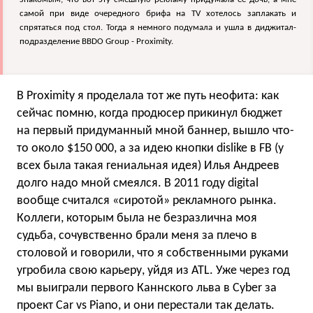
самой при виде очередного брифа на TV хотелось заплакать и
спрятаться под стол. Тогда я немного подумала и ушла в диджитал-
подразделение BBDO Group - Proximity.
В Proximity я проделала тот же путь неофита: как
сейчас помню, когда продюсер прикинул бюджет
на первый придуманный мной баннер, вышло что-
то около $150 000, а за идею кнопки dislike в FB (у
всех была такая гениальная идея) Илья Андреев
долго надо мной смеялся. В 2011 году digital
вообще считался «сиротой» рекламного рынка.
Коллеги, которым была не безразлична моя
судьба, сочувственно брали меня за плечо в
столовой и говорили, что я собственными руками
угробила свою карьеру, уйдя из ATL. Уже через год
мы выиграли первого Каннского льва в Cyber за
проект Car vs Piano, и они перестали так делать.