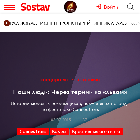
Войти
РАДИО
БЛОГИ
СПЕЦПРОЕКТЫ
РЕЙТИНГИ
КАТАЛОГ К
спецпроект
интервью
Наши люди: Через тернии ко «львам»
Истории молодых рекламщиков, получивших награды
на фестивале Cannes Lions
03.07.2015
37
Cannes Lions
Кадры
Креативные агентства