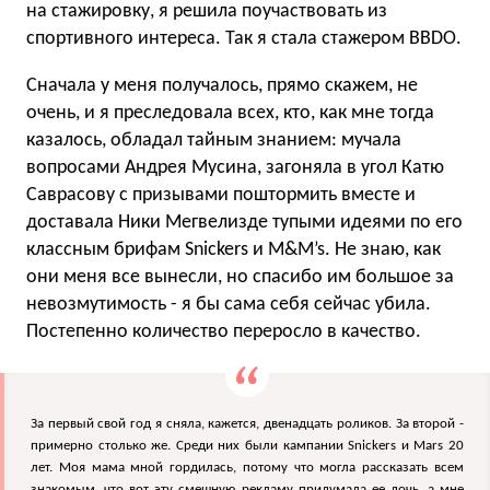
на стажировку, я решила поучаствовать из
спортивного интереса. Так я стала стажером BBDO.
Сначала у меня получалось, прямо скажем, не
очень, и я преследовала всех, кто, как мне тогда
казалось, обладал тайным знанием: мучала
вопросами Андрея Мусина, загоняла в угол Катю
Саврасову с призывами поштормить вместе и
доставала Ники Мегвелизде тупыми идеями по его
классным брифам Snickers и M&M’s. Не знаю, как
они меня все вынесли, но спасибо им большое за
невозмутимость - я бы сама себя сейчас убила.
Постепенно количество переросло в качество.
За первый свой год я сняла, кажется, двенадцать роликов. За второй -
примерно столько же. Среди них были кампании Snickers и Mars 20
лет. Моя мама мной гордилась, потому что могла рассказать всем
знакомым, что вот эту смешную рекламу придумала ее дочь, а мне