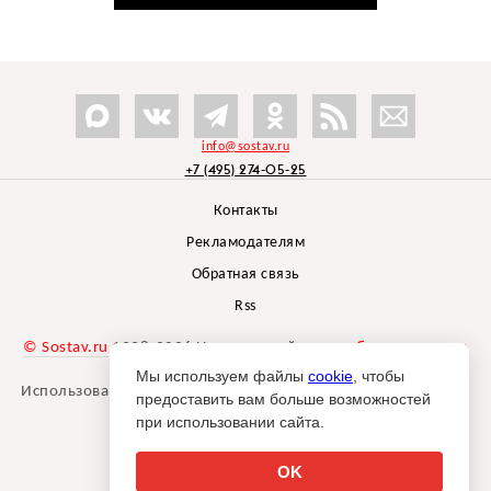
info@sostav.ru
+7 (495) 274-05-25
Контакты
Рекламодателям
Обратная связь
Rss
© Sostav.ru
1998-2026 Независимый проект
брендингового
агентства Depot
Мы используем файлы
cookie
, чтобы
Использование материалов Sostav.ru допустимо только при
предоставить вам больше возможностей
указании источника.
при использовании сайта.
Дизайн сайта -
Liqium
.
18+
OK