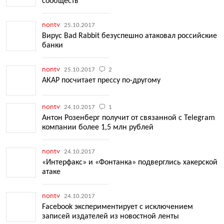
сообществ
nontv
25.10.2017
Вирус Bad Rabbit безуспешно атаковал российские
банки
nontv
25.10.2017
2
АКАР посчитает прессу по-другому
nontv
24.10.2017
1
Антон Розенберг получит от связанной с Telegram
компании более 1,5 млн рублей
nontv
24.10.2017
«Интерфакс» и «Фонтанка» подверглись хакерской
атаке
nontv
24.10.2017
Facebook экспериментирует с исключением
записей издателей из новостной ленты