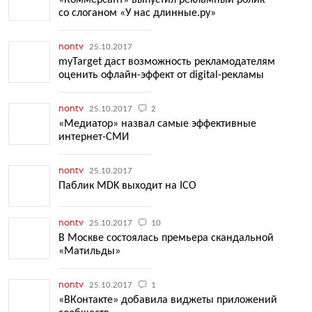
«Коммерсант» выпустил рекламный ролик
со слоганом «У нас длинные.ру»
nontv
25.10.2017
myTarget даст возможность рекламодателям
оценить офлайн-эффект от digital-рекламы
nontv
25.10.2017
2
«Медиатор» назвал самые эффективные
интернет-СМИ
nontv
25.10.2017
Паблик MDK выходит на ICO
nontv
25.10.2017
10
В Москве состоялась премьера скандальной
«Матильды»
nontv
25.10.2017
1
«ВКонтакте» добавила виджеты приложений