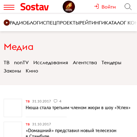
Войти
РАДИО
БЛОГИ
СПЕЦПРОЕКТЫ
РЕЙТИНГИ
КАТАЛОГ К
Медиа
ТВ
nonTV
Исследования
Агентства
Тендеры
Законы
Кино
тв
31.10.2017
4
Нюша стала третьим членом жюри в шоу «Успех»
тв
31.10.2017
«Dомашний» представил новый телесезон
в Стамбуле