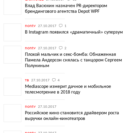
Влад Васюхин назначен PR-директором
брендингового агентства Depot WPF
nontv
27.10.2017
1
В Instagram появился «драматичный» суперзум
nontv
27.10.2017
2
Плохой мальчик и секс-бомба: Обнаженная
Памела Андерсон снялась с танцором Сергеем
Полуниным
тв
27.10.2017
4
Mediascope измерит дачное и мобильное
телесмотрение в 2018 году
nontv
27.10.2017
Российское кино становится драйвером роста
выручки онлайн-кинотеатров
nontv