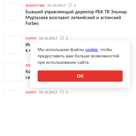
агентства
10.10.2017
5
Бывший управляющий директор РБК ТВ Эльмар
Муртазаев возглавит латвийский и эстонский
Forbes
nontv
10.10.2017
2
Интерактивное арт-полотно появилось
Мы используем файлы
cookie
, чтобы
в миллионах сообществ во «ВКонтакте»
предоставить вам больше возможностей
при использовании сайта.
nontv
10.10.2017
2
Конец гламура: популярный журнал прекращает
OK
своё существование
nontv
10.10.2017
5
Политизированную рекламу, проплаченную
↑
Россией, ищут в Instagram, Twitter и Microsoft
nontv
09.10.2017
Управлять бизнесом «Чемпионат.com» будет его
главред Самвел Авакян