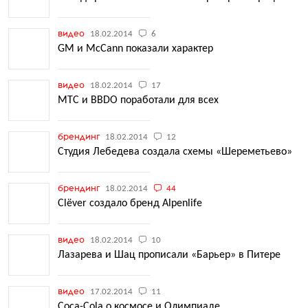
видео
18.02.2014
6
GM и McCann показали характер
видео
18.02.2014
17
МТС и BBDO поработали для всех
брендинг
18.02.2014
12
Студия Лебедева создала схемы «Шереметьево»
брендинг
18.02.2014
44
Clёver создало бренд Alpenlife
видео
18.02.2014
10
Лазарева и Шац прописали «Барьер» в Питере
видео
17.02.2014
11
Coca-Cola о космосе и Олимпиаде