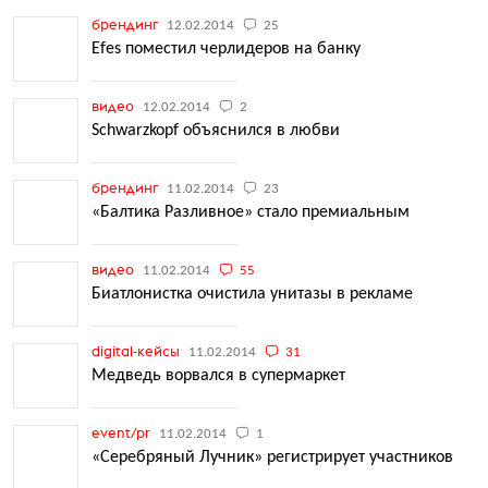
брендинг
12.02.2014
25
Efes поместил черлидеров на банку
видео
12.02.2014
2
Schwarzkopf объяснился в любви
брендинг
11.02.2014
23
«Балтика Разливное» стало премиальным
видео
11.02.2014
55
Биатлонистка очистила унитазы в рекламе
digital-кейсы
11.02.2014
31
Медведь ворвался в супермаркет
event/pr
11.02.2014
1
«Серебряный Лучник» регистрирует участников