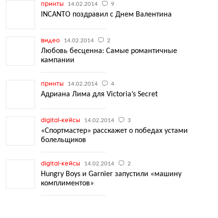
принты
14.02.2014
9
INCANTO поздравил с Днем Валентина
видео
14.02.2014
2
Любовь бесценна: Самые романтичные
кампании
принты
14.02.2014
4
Адриана Лима для Victoria’s Secret
digital-кейсы
14.02.2014
3
«Спортмастер» расскажет о победах устами
болельщиков
digital-кейсы
14.02.2014
2
Hungry Boys и Garnier запустили «машину
комплиментов»