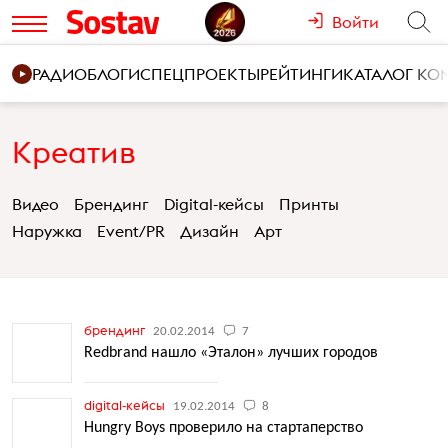
Войти
РАДИО
БЛОГИ
СПЕЦПРОЕКТЫ
РЕЙТИНГИ
КАТАЛОГ К
Креатив
Видео
Брендинг
Digital-кейсы
Принты
Наружка
Event/PR
Дизайн
Арт
брендинг
20.02.2014
7
Redbrand нашло «Эталон» лучших городов
digital-кейсы
19.02.2014
8
Hungry Boys проверило на стартаперство