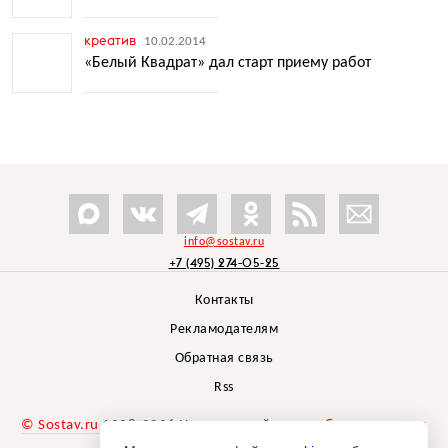
креатив
10.02.2014
«Белый Квадрат» дал старт приему работ
info@sostav.ru
+7 (495) 274-05-25
Контакты
Рекламодателям
Обратная связь
Rss
© Sostav.ru
1998-2026 Независимый проект
брендингового
агентства Depot