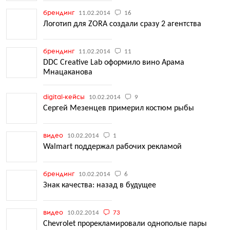
брендинг
11.02.2014
16
Логотип для ZORA создали сразу 2 агентства
брендинг
11.02.2014
11
DDC Creative Lab оформило вино Арама
Мнацаканова
digital-кейсы
10.02.2014
9
Сергей Мезенцев примерил костюм рыбы
видео
10.02.2014
1
Walmart поддержал рабочих рекламой
брендинг
10.02.2014
6
Знак качества: назад в будущее
видео
10.02.2014
73
Chevrolet прорекламировали однополые пары