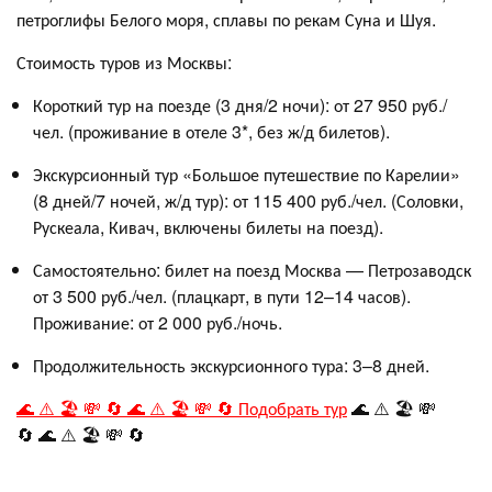
петроглифы Белого моря, сплавы по рекам Суна и Шуя
.
Стоимость туров из Москвы:
Короткий тур на поезде (3 дня/2 ночи): от 27 950 руб./
чел. (проживание в отеле 3*, без ж/д билетов)
.
Экскурсионный тур «Большое путешествие по Карелии»
(8 дней/7 ночей, ж/д тур): от 115 400 руб./чел. (Соловки,
Рускеала, Кивач, включены билеты на поезд)
.
Самостоятельно: билет на поезд Москва — Петрозаводск
от 3 500 руб./чел. (плацкарт, в пути 12–14 часов).
Проживание: от 2 000 руб./ночь.
Продолжительность экскурсионного тура: 3–8 дней.
🌊 ⚠️ 🏖️ 💸 🔄 🌊 ⚠️ 🏖️ 💸 🔄 Подобрать тур
🌊 ⚠️ 🏖️ 💸
🔄 🌊 ⚠️ 🏖️ 💸 🔄