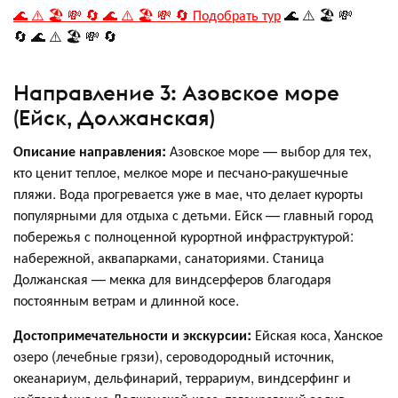
🌊 ⚠️ 🏖️ 💸 🔄 🌊 ⚠️ 🏖️ 💸 🔄 Подобрать тур
🌊 ⚠️ 🏖️ 💸
🔄 🌊 ⚠️ 🏖️ 💸 🔄
Направление 3: Азовское море
(Ейск, Должанская)
Описание направления:
Азовское море — выбор для тех,
кто ценит теплое, мелкое море и песчано-ракушечные
пляжи. Вода прогревается уже в мае, что делает курорты
популярными для отдыха с детьми. Ейск — главный город
побережья с полноценной курортной инфраструктурой:
набережной, аквапарками, санаториями. Станица
Должанская — мекка для виндсерферов благодаря
постоянным ветрам и длинной косе
.
Достопримечательности и экскурсии:
Ейская коса, Ханское
озеро (лечебные грязи), сероводородный источник,
океанариум, дельфинарий, террариум, виндсерфинг и