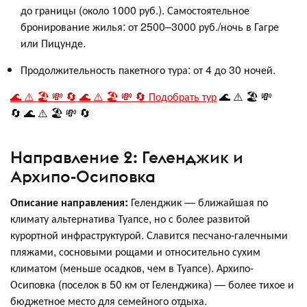
до границы (около 1000 руб.). Самостоятельное
бронирование жилья: от 2500–3000 руб./ночь в Гагре
или Пицунде
.
Продолжительность пакетного тура: от 4 до 30 ночей
.
🌊 ⚠️ 🏖️ 💸 🔄 🌊 ⚠️ 🏖️ 💸 🔄 Подобрать тур
🌊 ⚠️ 🏖️ 💸
🔄 🌊 ⚠️ 🏖️ 💸 🔄
Направление 2: Геленджик и
Архипо-Осиповка
Описание направления:
Геленджик — ближайшая по
климату альтернатива Туапсе, но с более развитой
курортной инфраструктурой. Славится песчано-галечными
пляжами, сосновыми рощами и относительно сухим
климатом (меньше осадков, чем в Туапсе). Архипо-
Осиповка (поселок в 50 км от Геленджика) — более тихое и
бюджетное место для семейного отдыха.