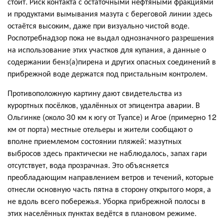
стоит. Риск контакта с остаточными нефтяными фракциями
и продуктами вымывания мазута с береговой линии здесь
остаётся высоким, даже при визуально чистой воде.
Роспотребнадзор пока не выдал однозначного разрешения
на использование этих участков для купания, а данные о
содержании бенз(а)пирена и других опасных соединений в
прибрежной воде держатся под пристальным контролем.
Противоположную картину дают свидетельства из
курортных посёлков, удалённых от эпицентра аварии. В
Ольгинке (около 30 км к югу от Туапсе) и Агое (примерно 12
км от порта) местные отельеры и жители сообщают о
вполне приемлемом состоянии пляжей: мазутных
выбросов здесь практически не наблюдалось, запах гари
отсутствует, вода прозрачная. Это объясняется
преобладающим направлением ветров и течений, которые
отнесли основную часть пятна в сторону открытого моря, а
не вдоль всего побережья. Уборка прибрежной полосы в
этих населённых пунктах ведётся в плановом режиме.