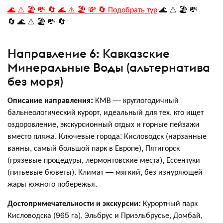
🌊 ⚠️ 🏖️ 💸 🔄 🌊 ⚠️ 🏖️ 💸 🔄 Подобрать тур
🌊 ⚠️ 🏖️ 💸
🔄 🌊 ⚠️ 🏖️ 💸 🔄
Направление 6: Кавказские
Минеральные Воды (альтернатива
без моря)
Описание направления:
КМВ — круглогодичный
бальнеологический курорт, идеальный для тех, кто ищет
оздоровление, экскурсионный отдых и горные пейзажи
вместо пляжа. Ключевые города: Кисловодск (нарзанные
ванны, самый большой парк в Европе), Пятигорск
(грязевые процедуры, лермонтовские места), Ессентуки
(питьевые бюветы). Климат — мягкий, без изнуряющей
жары южного побережья
.
Достопримечательности и экскурсии:
Курортный парк
Кисловодска (965 га), Эльбрус и Приэльбрусье, Домбай,