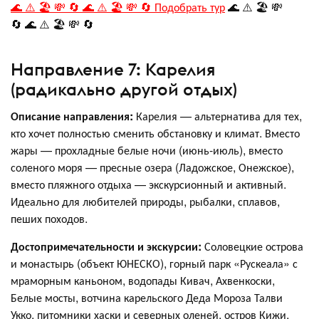
🌊 ⚠️ 🏖️ 💸 🔄 🌊 ⚠️ 🏖️ 💸 🔄 Подобрать тур
🌊 ⚠️ 🏖️ 💸
🔄 🌊 ⚠️ 🏖️ 💸 🔄
Направление 7: Карелия
(радикально другой отдых)
Описание направления:
Карелия — альтернатива для тех,
кто хочет полностью сменить обстановку и климат. Вместо
жары — прохладные белые ночи (июнь-июль), вместо
соленого моря — пресные озера (Ладожское, Онежское),
вместо пляжного отдыха — экскурсионный и активный.
Идеально для любителей природы, рыбалки, сплавов,
пеших походов
.
Достопримечательности и экскурсии:
Соловецкие острова
и монастырь (объект ЮНЕСКО), горный парк «Рускеала» с
мраморным каньоном, водопады Кивач, Ахвенкоски,
Белые мосты, вотчина карельского Деда Мороза Талви
Укко, питомники хаски и северных оленей, остров Кижи,