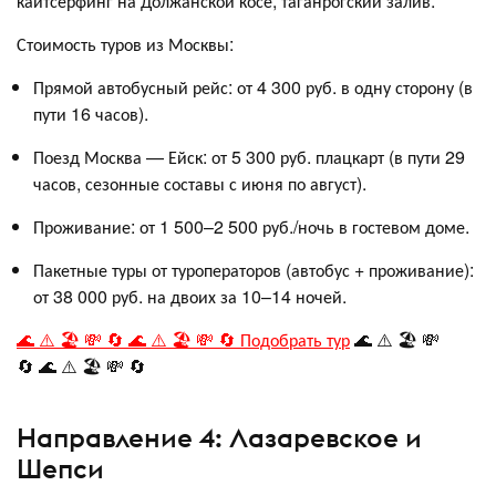
кайтсерфинг на Должанской косе, таганрогский залив
.
Стоимость туров из Москвы:
Прямой автобусный рейс: от 4 300 руб. в одну сторону (в
пути 16 часов)
.
Поезд Москва — Ейск: от 5 300 руб. плацкарт (в пути 29
часов, сезонные составы с июня по август)
.
Проживание: от 1 500–2 500 руб./ночь в гостевом доме
.
Пакетные туры от туроператоров (автобус + проживание):
от 38 000 руб. на двоих за 10–14 ночей.
🌊 ⚠️ 🏖️ 💸 🔄 🌊 ⚠️ 🏖️ 💸 🔄 Подобрать тур
🌊 ⚠️ 🏖️ 💸
🔄 🌊 ⚠️ 🏖️ 💸 🔄
Направление 4: Лазаревское и
Шепси