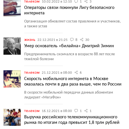
телеком
10.02.2022 в 12:10
1
3
Операторы связи покинули Лигу безопасного
интернета
Организация обновляет состав правления и участников,
а также устав
жизнь
22.12.2021 в 21:25
8
30
Умер основатель «билайна» Дмитрий Зимин
Предприниматель скончался в возрасте 88 лет после
тяжёлой болезни
телеком
21.12.2021 в 08:00
6
Скорость мобильного интернета в Москве
оказалась почти в два раза выше, чем по России
В скорости мобильной передачи данных абонентам
лидирует
«
МегаФон»
телеком
16.12.2021 в 08:00
1
1
Выручка российского телекоммуникационного
рынка по итогам года превысит 1,8 трлн рублей