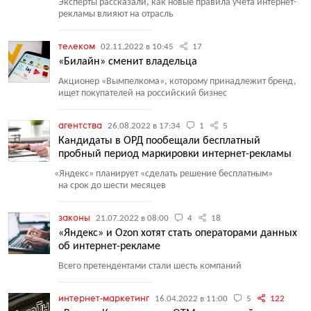
Эксперты рассказали, как новые правила учёта интернет-
рекламы влияют на отрасль
телеком
02.11.2022 в 10:45
17
«Билайн» сменит владельца
Акционер
«
Вымпелкома», которому принадлежит бренд,
ищет покупателей на российский бизнес
агентства
26.08.2022 в 17:34
1
5
Кандидаты в ОРД пообещали бесплатный
пробный период маркировки интернет-рекламы
«
Яндекс» планирует
«
сделать решение бесплатным»
на срок до шести месяцев
законы
21.07.2022 в 08:00
4
18
«Яндекс» и Ozon хотят стать операторами данных
об интернет-рекламе
Всего претендентами стали шесть компаний
интернет-маркетинг
16.04.2022 в 11:00
5
122