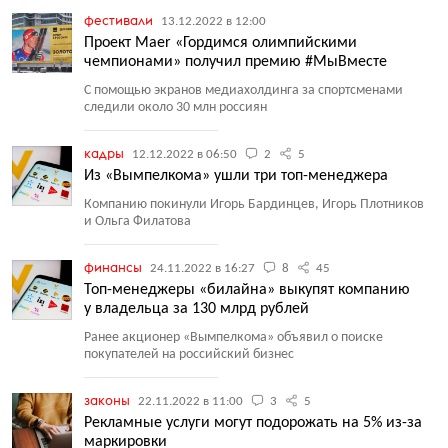
фестивали
13.12.2022 в 12:00
Проект Maer «Гордимся олимпийскими
чемпионами» получил премию #МыВместе
С помощью экранов медиахолдинга за спортсменами
следили около 30 млн россиян
кадры
12.12.2022 в 06:50
2
5
Из «Вымпелкома» ушли три топ-менеджера
Компанию покинули Игорь Бардинцев, Игорь Плотников
и Ольга Филатова
финансы
24.11.2022 в 16:27
8
45
Топ-менеджеры «билайна» выкупят компанию
у владельца за 130 млрд рублей
Ранее акционер
«
Вымпелкома» объявил о поиске
покупателей на российский бизнес
законы
22.11.2022 в 11:00
3
5
Рекламные услуги могут подорожать на 5% из-за
маркировки