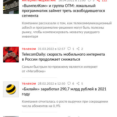
интернет-маркетинг
16.04.2022 в 11:00
5
122
«ВымпелКом» и группа ОТМ: локальный
программатик займет треть освободившегося
сегмента
Компании рассказали о том, как телекоммуникационный
adtech и программатик-решения могут быть полезны
рынку, чтобы компенсировать нехватку ушедшего
инвентаря
телеком
31.03.2022 в 12:57
1
2
TelecomDaily: скорость мобильного интернета
в России продолжает снижаться
Самым быстрым по-прежнему является интернет
от «МегаФона»
телеком
28.02.2022 в 12:50
6
5
«Билайн» заработал 290,7 млрд рублей в 2021
году
Компания отчиталась о росте выручки при сокращении
числа абонентов на 0,9%