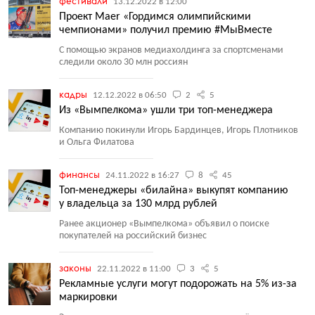
фестивали
13.12.2022 в 12:00
Проект Maer «Гордимся олимпийскими
чемпионами» получил премию #МыВместе
С помощью экранов медиахолдинга за спортсменами
следили около 30 млн россиян
кадры
12.12.2022 в 06:50
2
5
Из «Вымпелкома» ушли три топ-менеджера
Компанию покинули Игорь Бардинцев, Игорь Плотников
и Ольга Филатова
финансы
24.11.2022 в 16:27
8
45
Топ-менеджеры «билайна» выкупят компанию
у владельца за 130 млрд рублей
Ранее акционер
«
Вымпелкома» объявил о поиске
покупателей на российский бизнес
законы
22.11.2022 в 11:00
3
5
Рекламные услуги могут подорожать на 5% из-за
маркировки