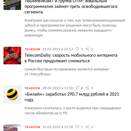
«ВымпелКом» и группа ОТМ: локальный
программатик займет треть освободившегося
сегмента
Компании рассказали о том, как телекоммуникационный
adtech и программатик-решения могут быть полезны
рынку, чтобы компенсировать нехватку ушедшего
инвентаря
телеком
31.03.2022 в 12:57
1
2
TelecomDaily: скорость мобильного интернета
в России продолжает снижаться
Самым быстрым по-прежнему является интернет
от «МегаФона»
телеком
28.02.2022 в 12:50
6
5
«Билайн» заработал 290,7 млрд рублей в 2021
году
Компания отчиталась о росте выручки при сокращении
числа абонентов на 0,9%
телеком
10.02.2022 в 12:10
1
3