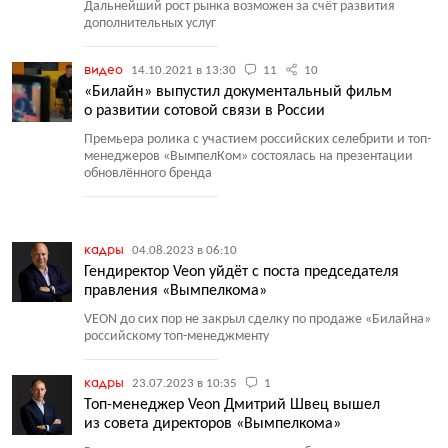
Дальнейший рост рынка возможен за счёт развития
дополнительных услуг
видео
14.10.2021 в 13:30
11
10
«Билайн» выпустил документальный фильм
о развитии сотовой связи в России
Премьера ролика с участием российских селебрити и топ-
менеджеров
«
ВымпелКом» состоялась на презентации
обновлённого бренда
кадры
04.08.2023 в 06:10
Гендиректор Veon уйдёт с поста председателя
правления «Вымпелкома»
VEON до сих пор не закрыл сделку по продаже
«
Билайна»
российскому топ-менеджменту
кадры
23.07.2023 в 10:35
1
Топ-менеджер Veon Дмитрий Швец вышел
из совета директоров «Вымпелкома»