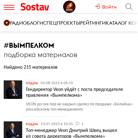
Войти
РАДИО
БЛОГИ
СПЕЦПРОЕКТЫ
РЕЙТИНГИ
КАТАЛОГ К
#
ВЫМПЕЛКОМ
подборка материалов
Найдено 215 материалов
кадры
04.08.2023 в 06:10
Гендиректор Veon уйдёт с поста председателя
правления «Вымпелкома»
VEON до сих пор не закрыл сделку по продаже
«
Билайна»
российскому топ-менеджменту
кадры
23.07.2023 в 10:35
1
Топ-менеджер Veon Дмитрий Швец вышел
из совета директоров «Вымпелкома»