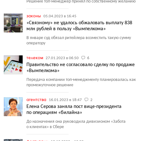
Решение топ-менеджер принял по собственному желанию
законы
05.04.2023 в 16:45
«Связному» не удалось обжаловать выплату 838
млн рублей в пользу «Вымпелкома»
В январе суд обязал ритейлера возместить такую сумму
оператору
телеком
27.01.2023 в 06:50
6
Правительство не согласовало сделку по продаже
«Вымпелкома»
Передача компании топ-менеджменту планировалась как
промежуточное решение
агентства
16.01.2023 в 18:47
2
Елена Серова заняла пост вице-президента
по операциям «билайна»
До назначения она руководила дивизионом
«
Забота
о клиентах» в Сбере