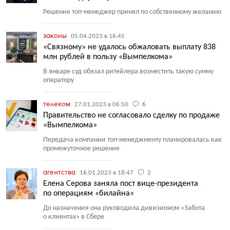
Решение топ-менеджер принял по собственному желанию
законы
05.04.2023 в 16:45
«Связному» не удалось обжаловать выплату 838
млн рублей в пользу «Вымпелкома»
В январе суд обязал ритейлера возместить такую сумму
оператору
телеком
27.01.2023 в 06:50
6
Правительство не согласовало сделку по продаже
«Вымпелкома»
Передача компании топ-менеджменту планировалась как
промежуточное решение
агентства
16.01.2023 в 18:47
2
Елена Серова заняла пост вице-президента
по операциям «билайна»
До назначения она руководила дивизионом
«
Забота
о клиентах» в Сбере