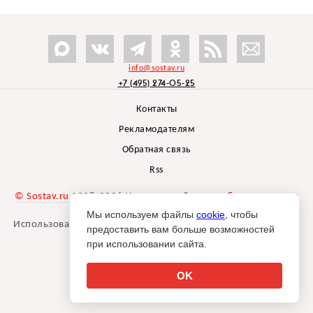
info@sostav.ru
+7 (495) 274-05-25
Контакты
Рекламодателям
Обратная связь
Rss
© Sostav.ru
1998-2026 Независимый проект
брендингового
агентства Depot
Мы используем файлы
cookie
, чтобы
Использование материалов Sostav.ru допустимо только при
предоставить вам больше возможностей
указании источника.
при использовании сайта.
Дизайн сайта -
Liqium
.
18+
OK