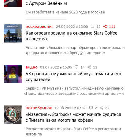
с Артуром Зелёным
Он заработает в начале 2023 года в Москве
исследования
24.09.2022 в 13:00
12
111
Как отреагировали на открытие Stars Coffee
в соцсетях
Аналитики
«
Ашманов и партнёры» проанализировали
тренды по отношению к бренду в интернете
видео
01.09.2022 в 15:05
14
11
VK сравнила музыкальный вкус Тимати и его
слушателей
Сервис
«
VK Музыка» запустил имиджевую кампанию
«
Прислушайтесь к звёздам» с российскими артистами
потребрынок
19.08.2022 в 07:20
2
32
«Известия»: Starbucks может начать судиться
с Тимати из-за логотипа кофеен
Роспатент может отказать Stars Coffee в регистрации
логотипа