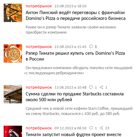
потребрынок
23.08.2023 в 18:50
Антон Пинский ведёт переговоры с франчайзи
Domino's Pizza о передаче российского бизнеса
Ранее он и рэпер Тимати заявили своём желании
приобрести компанию
потребрынок
22.08.2023 в 15:45
8
Рэпер Тимати решил купить сеть Domino's Pizza
в России
Он предложил компании обсудить покупку сети пиццерий
«
с последующим ребрендингом»
потребрынок
13.06.2023 в 10:48
1
1
Сумма сделки по продаже Starbucks составила
около 500 млн рублей
Средний чек в новой сети кофеен Stars Coffee, пришедшей
на смену Starbucks, повысился с 430 руб. до 580 руб.
потребрынок
09.12.2022 в 06:50
1
23
Тимати запустит новый фудтех-проект вместе