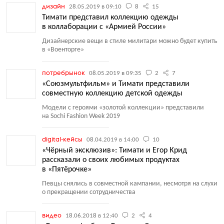
дизайн
28.05.2019 в 09:10
8
15
Тимати представил коллекцию одежды
в коллаборации с «Армией России»
Дизайнерские вещи в стиле милитари можно будет купить
в «Военторге»
потребрынок
08.05.2019 в 09:35
2
7
«Союзмультфильм» и Тимати представили
совместную коллекцию детской одежды
Модели с героями
«
золотой коллекции» представили
на Sochi Fashion Week 2019
digital-кейсы
08.04.2019 в 14:00
10
«Чёрный эксклюзив»: Тимати и Егор Крид
рассказали о своих любимых продуктах
в «Пятёрочке»
Певцы снялись в совместной кампании, несмотря на слухи
о прекращении сотрудничества
видео
18.06.2018 в 12:40
2
4