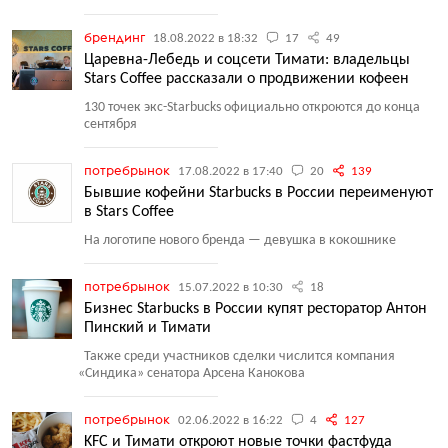
брендинг
18.08.2022 в 18:32
17
49
Царевна-Лебедь и соцсети Тимати: владельцы
Stars Coffee рассказали о продвижении кофеен
130 точек экс-Starbucks официально откроются до конца
сентября
потребрынок
17.08.2022 в 17:40
20
139
Бывшие кофейни Starbucks в России переименуют
в Stars Coffee
На логотипе нового бренда — девушка в кокошнике
потребрынок
15.07.2022 в 10:30
18
Бизнес Starbucks в России купят ресторатор Антон
Пинский и Тимати
Также среди участников сделки числится компания
«
Синдика» сенатора Арсена Канокова
потребрынок
02.06.2022 в 16:22
4
127
KFC и Тимати откроют новые точки фастфуда