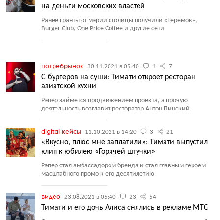
на деньги московских властей
Ранее гранты от мэрии столицы получили
«
Теремок»,
Burger Club, One Price Coffee и другие сети
потребрынок
30.11.2021 в 05:40
1
7
С бургеров на суши: Тимати откроет ресторан
азиатской кухни
Рэпер займется продвижением проекта, а прочую
деятельность возглавит ресторатор Антон Пинский
digital-кейсы
11.10.2021 в 14:20
3
21
«Вкусно, плюс мне заплатили»: Тимати выпустил
клип к юбилею «Горячей штучки»
Рэпер стал амбассадором бренда и стал главным героем
масштабного промо к его десятилетию
видео
23.08.2021 в 05:40
23
54
Тимати и его дочь Алиса снялись в рекламе МТС