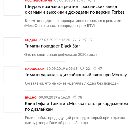
исследования
03.08.2020 в 13:45
2
Шнуров возглавил рейтинг российских звезд
с самыми высокими доходами по версии Forbes
Кроме концертов и корпоративов он снялся в рекламе
«
МегаФона» и стал генпродюсером RTVi
кадры
27.07.2020 в 12:20
9
27
Тимати покидает Black Star
«
Это не спонтанная рефлексия 2020 года»
площадки
10.09.2019 в 09:15
22
47
Тимати удалил задизлайканный клип про Москву
Он заявил, что не хочет
«
цеплять людей без повода»
видео
09.09.2019 в 16:10
78
Клип Гуфа и Тимати «Москва» стал рекордсменом
по дизлайкам
Ролик побил предыдущий рекорд, который принадлежал
клипу рэпера Face
«
Я роняю Запад»