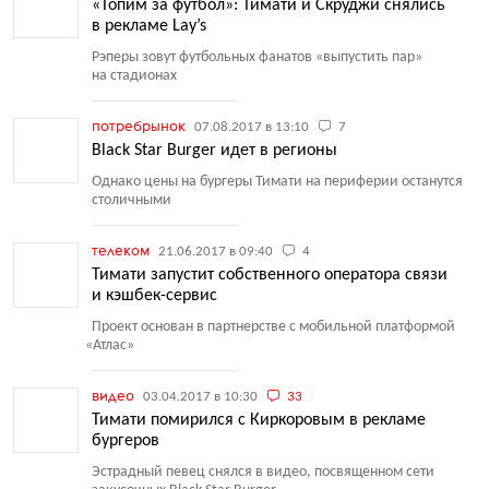
«Топим за футбол»: Тимати и Скруджи снялись
в рекламе Lay’s
Рэперы зовут футбольных фанатов
«
выпустить пар»
на стадионах
потребрынок
07.08.2017 в 13:10
7
Black Star Burger идет в регионы
Однако цены на бургеры Тимати на периферии останутся
столичными
телеком
21.06.2017 в 09:40
4
Тимати запустит собственного оператора связи
и кэшбек-сервис
Проект основан в партнерстве с мобильной платформой
«
Атлас»
видео
03.04.2017 в 10:30
33
Тимати помирился с Киркоровым в рекламе
бургеров
Эстрадный певец снялся в видео, посвященном сети