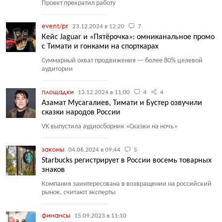
Проект прекратил работу
event/pr
23.12.2024 в 12:20
7
Кейс Jaguar и «Пятёрочка»: омниканальное промо
с Тимати и гонками на спорткарах
Суммарный охват продвижения — более 80% целевой
аудитории
площадки
13.12.2024 в 11:00
4
4
Азамат Мусагалиев, Тимати и Бустер озвучили
сказки народов России
VK выпустила аудиосборник
«
Сказки на ночь»
законы
04.06.2024 в 09:44
5
Starbucks регистрирует в России восемь товарных
знаков
Компания заинтересована в возвращении на российский
рынок, считают эксперты
финансы
15.09.2023 в 11:10