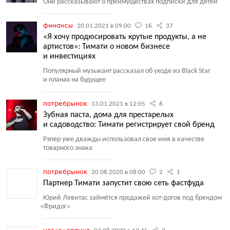
Они рассказывают о преимуществах подписки для детей
финансы
20.01.2021 в 09:00
16
37
«Я хочу продюсировать крутые продукты, а не
артистов»: Тимати о новом бизнесе
и инвестициях
Популярный музыкант рассказал об уходе из Black Star
и планах на будущее
потребрынок
13.01.2021 в 12:05
6
Зубная паста, дома для престарелых
и садоводство: Тимати регистрирует свой бренд
Рэпер уже дважды использовал свое имя в качестве
товарного знака
потребрынок
20.08.2020 в 08:00
2
1
Партнер Тимати запустит свою сеть фастфуда
Юрий Левитас займётся продажей хот-догов под брендом
«
Фридог»