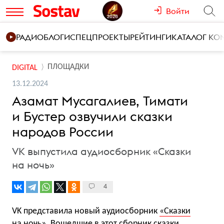
Войти
РАДИО
БЛОГИ
СПЕЦПРОЕКТЫ
РЕЙТИНГИ
КАТАЛОГ К
ПЛОЩАДКИ
DIGITAL
13.12.2024
Азамат Мусагалиев, Тимати
и Бустер озвучили сказки
народов России
VK выпустила аудиосборник «Сказки
на ночь»
4
VK представила новый аудиосборник
«Сказки
на ночь»
. Вошедшие в этот сборник сказки