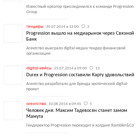
Известный креатор присоединился к команде Progression
Group
тендеры
30.07.2014 в 13:00
2
Progression вышло на медиарынок через Связной
Банк
Агентство выиграло digital медиа-тендер финансовой
организации
digital-кейсы
25.07.2014 в 09:00
13
Durex и Progression составили Карту удовольствий
Агентство разработало для бренда эротический digital-
проект
агентства
10.06.2014 в 09:45
5
Человек дня: Максим Тадевосян станет замом
Мамута
Гендиректор Progression переходит в холдинг Rambler&Co