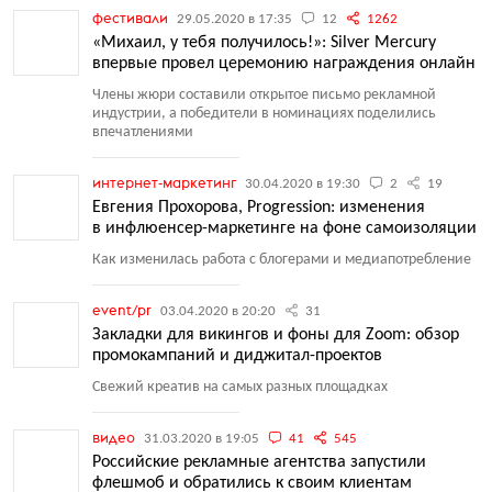
фестивали
29.05.2020 в 17:35
12
1262
«Михаил, у тебя получилось!»: Silver Mercury
впервые провел церемонию награждения онлайн
Члены жюри составили открытое письмо рекламной
индустрии, а победители в номинациях поделились
впечатлениями
интернет-маркетинг
30.04.2020 в 19:30
2
19
Евгения Прохорова, Progression: изменения
в инфлюенсер-маркетинге на фоне самоизоляции
Как изменилась работа с блогерами и медиапотребление
event/pr
03.04.2020 в 20:20
31
Закладки для викингов и фоны для Zoom: обзор
промокампаний и диджитал-проектов
Свежий креатив на самых разных площадках
видео
31.03.2020 в 19:05
41
545
Российские рекламные агентства запустили
флешмоб и обратились к своим клиентам