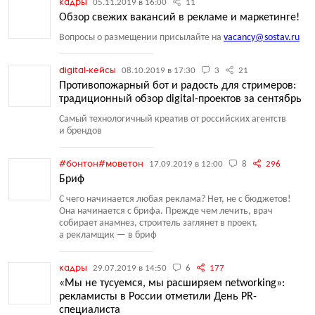
кадры
05.11.2019 в 16:00
11
Обзор свежих вакансий в рекламе и маркетинге!
Вопросы о размещении присылайте на
vacancy@sostav.ru
digital-кейсы
08.10.2019 в 17:30
3
21
Противопожарный бот и радость для стримеров:
традиционный обзор digital-проектов за сентябрь
Самый технологичный креатив от российских агентств
и брендов
#бонтон#моветон
17.09.2019 в 12:00
8
296
Бриф
С чего начинается любая реклама? Нет, не с бюджетов!
Она начинается с брифа. Прежде чем лечить, врач
собирает анамнез, строитель заглянет в проект,
а рекламщик — в бриф
кадры
29.07.2019 в 14:50
6
177
«Мы не тусуемся, мы расширяем networking»:
рекламисты в России отметили День PR-
специалиста