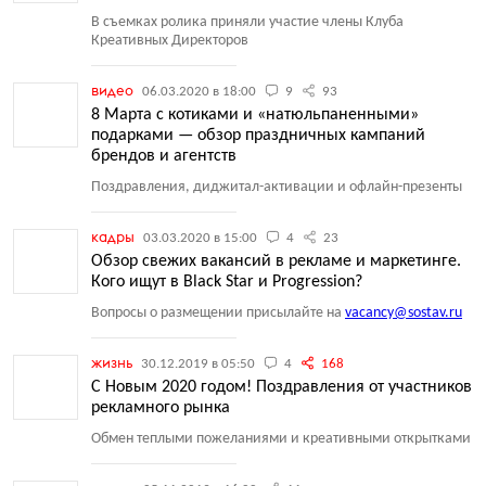
В съемках ролика приняли участие члены Клуба
Креативных Директоров
видео
06.03.2020 в 18:00
9
93
8 Марта с котиками и «натюльпаненными»
подарками — обзор праздничных кампаний
брендов и агентств
Поздравления, диджитал-активации и офлайн-презенты
кадры
03.03.2020 в 15:00
4
23
Обзор свежих вакансий в рекламе и маркетинге.
Кого ищут в Black Star и Progression?
Вопросы о размещении присылайте на
vacancy@sostav.ru
жизнь
30.12.2019 в 05:50
4
168
С Новым 2020 годом! Поздравления от участников
рекламного рынка
Обмен теплыми пожеланиями и креативными открытками