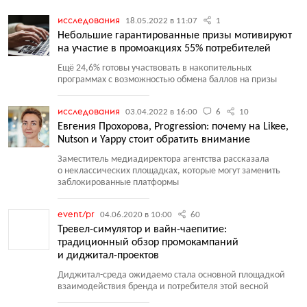
исследования
18.05.2022 в 11:07
1
Небольшие гарантированные призы мотивируют
на участие в промоакциях 55% потребителей
Ещё 24,6% готовы участвовать в накопительных
программах с возможностью обмена баллов на призы
исследования
03.04.2022 в 16:00
6
10
Евгения Прохорова, Progression: почему на Likee,
Nutson и Yappy стоит обратить внимание
Заместитель медиадиректора агентства рассказала
о неклассических площадках, которые могут заменить
заблокированные платформы
event/pr
04.06.2020 в 10:00
60
Тревел-симулятор и вайн-чаепитие:
традиционный обзор промокампаний
и диджитал-проектов
Диджитал-среда ожидаемо стала основной площадкой
взаимодействия бренда и потребителя этой весной