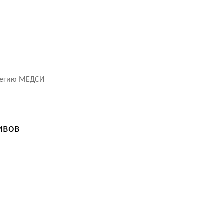
атегию МЕДСИ
ивов