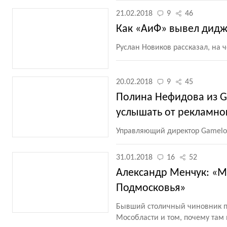
21.02.2018
9
46
Как «АиФ» вывел дидж
Руслан Новиков рассказал, на 
20.02.2018
9
45
Полина Нефидова из Ga
услышать от рекламног
Управляющий директор Gameloft 
31.01.2018
16
52
Александр Менчук: «М
Подмосковья»
Бывший столичный чиновник по
Мособласти и том, почему там 