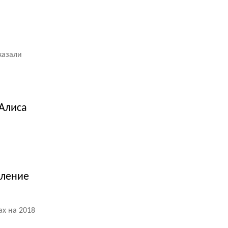
казали
 Алиса
еление
ах на 2018