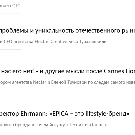
анала СТС
 проблемы и уникальность отечественного рын
 СЕО агентства Electric Creative Бесо Туразашвили
 нас его нет!» и другие мысли после Cannes Lio
ром агентства Nectarin Еленой Труновой по следам самого изв
ектор Ehrmann: «EPICA – это lifestyle-бренд»
 нового бренда и зачем йогурту
«
Песни» и «Танцы»