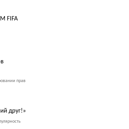
М FIFA
ов
ровании прав
ший друг!»
пулярность