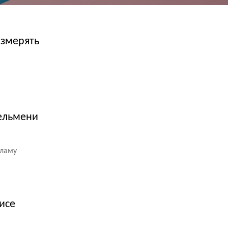
измерять
пельмени
кламу
исе