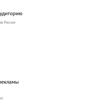
аудиторию
ов России
 рекламы
во