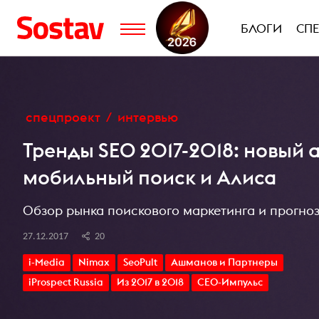
БЛОГИ
СП
спецпроект
интервью
Тренды SEO 2017-2018: новый 
мобильный поиск и Алиса
Обзор рынка поискового маркетинга и прогноз
27.12.2017
20
i-Media
Nimax
SeoPult
Ашманов и Партнеры
iProspect Russia
Из 2017 в 2018
СЕО-Импульс