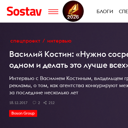
БЛОГИ
СП
спецпроект
интервью
Василий Костин: «Нужно сосре
одном и делать это лучше всех
Интервью с Василием Костиным, владельцем гр
рекламы, о том, как агентства конкурируют м
за последние несколько лет
18.12.2017
2
212
Boson Group