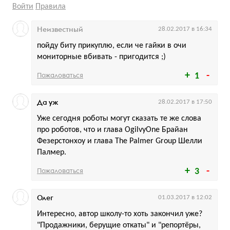
Войти
Правила
Неизвестный
28.02.2017 в 16:34
пойду биту прикуплю, если че гайки в очи
мониторные вбивать - пригодится ;)
Пожаловаться
1
Да уж
28.02.2017 в 17:50
Уже сегодня роботы могут сказать те же слова
про роботов, что и глава OgilvyOne Брайан
Фезерстонхоу и глава The Palmer Group Шелли
Палмер.
Пожаловаться
3
Олег
01.03.2017 в 12:02
Интересно, автор школу-то хоть закончил уже?
"Продажники, берущие откаты" и "репортёры,