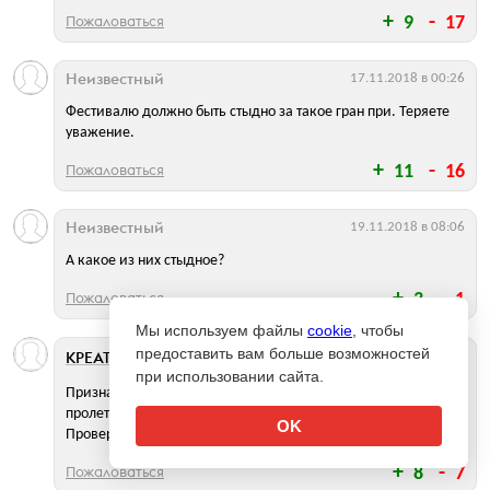
Пожаловаться
9
17
Неизвестный
17.11.2018 в 00:26
Фестивалю должно быть стыдно за такое гран при. Теряете
уважение.
Пожаловаться
11
16
Неизвестный
19.11.2018 в 08:06
А какое из них стыдное?
Пожаловаться
3
1
Мы используем файлы
cookie
, чтобы
предоставить вам больше возможностей
КРЕАТИN
Блог
17.11.2018 в 00:54
при использовании сайта.
Признак успеха фестиваля - когда на Составе начинается вой
пролетевшей мимо всего анонимной шушеры.
OK
Проверено годами! :-)
Пожаловаться
8
7