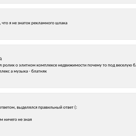
, что я не знаток рекламного шлака
й
л ролик о элитном комплексе недвижимости почему то под веселую б
лекс а музыка - блатняк
 ответом, выделялся правильный ответ (:
м ничего не зная