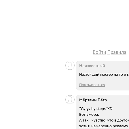
Войти
Правила
Неизвестный
Настоящий мастер на то и 
Пожаловаться
Мёртвый Пётр
"Gy gy by steps"XD
Вот умора.
А так - чувство, что в дру
хоть и намеренно рекламу