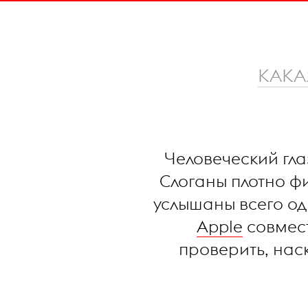
КАКА
Человеческий гл
Слоганы плотно ф
услышаны всего о
Apple
совмес
проверить, нас