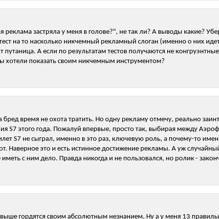
я реклама застряла у меня в голове?", не так ли? А выводы какие? Убе
о тест на то насколько никчемный рекламный слоган (именно о них иде
т путаница. А если по результатам тестов получаются не конгруэнтные
 вы хотели показать своим никчемным инструментом?
На бред время не охота тратить. Но одну рекламу отмечу, реально заинт
ия S7 этого года. Пожалуй впервые, просто так, выбирая между Аэроф
лет S7 не сыграл, именно в это раз, ключевую роль, а почему-то имен
от. Наверное это и есть истинное достижение рекламы. А уж случайн
 иметь с ним дело. Правда никогда и не пользовался, но ролик - зако
 выше гордятся своим абсолютным незнанием. Ну а у меня 13 правильн