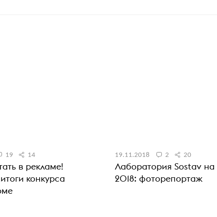
19
14
19.11.2018
2
20
тать в рекламе!
Лаборатория Sostav на 
итоги конкурса
2018: фоторепортаж
юме