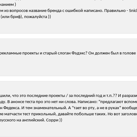
нанием )
ном из вопросов название бренда с ошибкой написано. Правильно - Snicker
(или бриф), пожалуйста ))
рекламные проекты и старый слоган Фэдэкс? Он должен был в голове 
ешили, что это последние проекты / за последний год и т.п.?? И разр
у. В анонсе теста про это нет ни слова. Написано: "предлагают вспом
 Федекса. И тем знаменательный. А "тает во рту, а не в руках" вообще и
ие матчасти тест прикольный, давайте побольше таких. Но вот заголов
усского на английский. Сорри ))