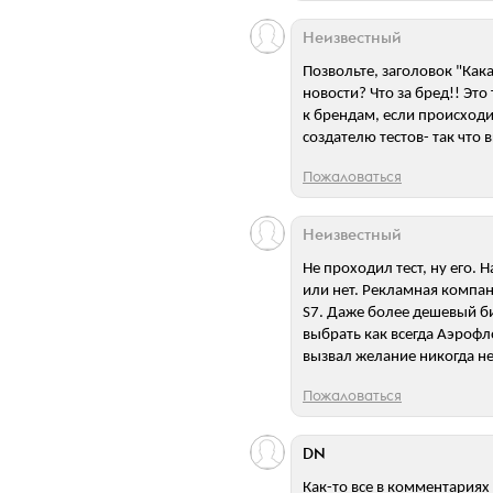
Неизвестный
Позвольте, заголовок "Кака
новости? Что за бред!! Эт
к брендам, если происходи
создателю тестов- так что
Пожаловаться
Неизвестный
Не проходил тест, ну его. 
или нет. Рекламная компан
S7. Даже более дешевый би
выбрать как всегда Аэрофл
вызвал желание никогда не
Пожаловаться
DN
Как-то все в комментариях