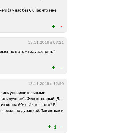
s (а у вас без С). Так что мне
13.11.2018 в 09:21
именно в этом году застрять?
13.11.2018 в 12:50
азились уничижительными
нить лучшие". Федекс старый. Да.
з конца 60-х. И что с того? В
ок реально дурацкий. Так же как и
1