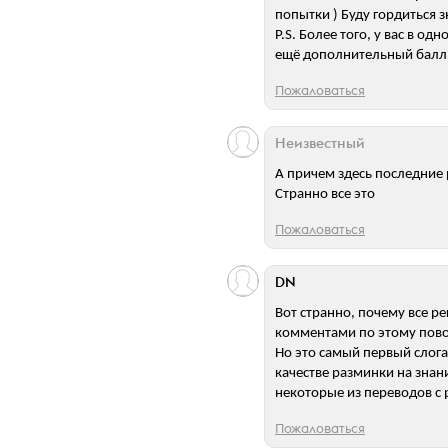
попытки ) Буду гордиться з
P.S. Более того, у вас в од
ещё дополнительный балл 
Пожаловаться
Неизвестный
А причем здесь последние 
Странно все это
Пожаловаться
DN
Вот странно, почему все р
комментами по этому повод
Но это самый первый слоган
качестве разминки на знан
некоторые из переводов с р
Пожаловаться