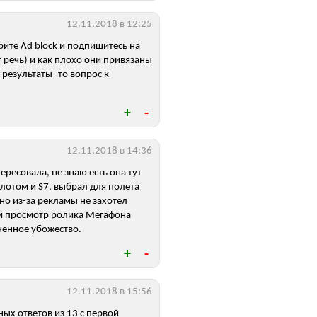
12.11.2018 в 12:25
рите Ad block и подпишитесь на
т речь) и как плохо они привязаны
 результаты- то вопрос к
12.11.2018 в 14:36
ересовала, не знаю есть она тут
лотом и S7, выбрал для полета
но из-за рекламы не захотел
ый просмотр ролика Мегафона
нченное убожество.
12.11.2018 в 15:56
ых ответов из 13 с первой