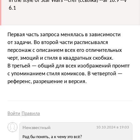
in the style of Star Wars --cref (ссылка) --ar 16:9 --v
6.1
Первая часть запроса менялась в зависимости
от задачи. Во второй части расписывался
персонаж с описанием всех его отличительных
черт, эмоций и стиля в квадратных скобках.
В третьей — общий для всех изображений промпт
с упоминанием стиля комиксов. В четвертой —
референс, разрешение и версия.
Войти
Правила
Неизвестный
10.10.2024 в 19:03
Рад бы понять, а к чему это всё?