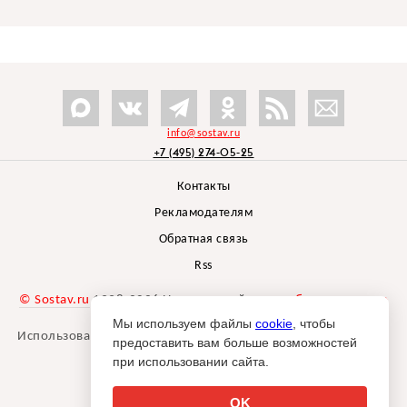
info@sostav.ru
+7 (495) 274-05-25
Контакты
Рекламодателям
Обратная связь
Rss
© Sostav.ru
1998-2026 Независимый проект
брендингового
агентства Depot
Мы используем файлы
cookie
, чтобы
Использование материалов Sostav.ru допустимо только при
предоставить вам больше возможностей
указании источника.
при использовании сайта.
Дизайн сайта -
Liqium
.
18+
OK