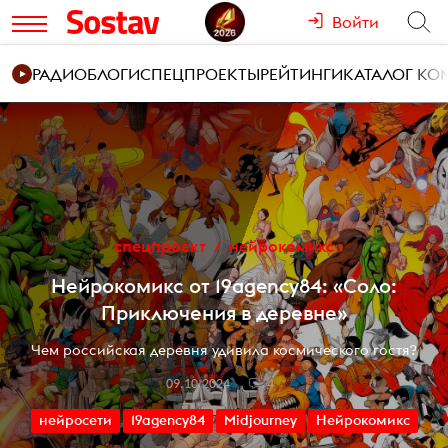
Войти
РАДИО
БЛОГИ
СПЕЦПРОЕКТЫ
РЕЙТИНГИ
КАТАЛОГ К
спецпроект
нейрокомикс
Нейрокомикс от 19agency84: «Соло:
Приключения в деревне»
Чем российская деревня удивила космического гостя?
09.10.2024
4
нейросети
19agency84
Midjourney
Нейрокомикс