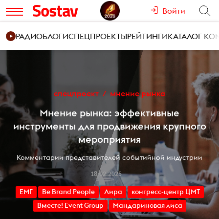
Войти
РАДИО
БЛОГИ
СПЕЦПРОЕКТЫ
РЕЙТИНГИ
КАТАЛОГ К
спецпроект
мнение рынка
Мнение рынка: эффективные
инструменты для продвижения крупного
мероприятия
Комментарии представителей событийной индустрии
18.02.2025
ЕМГ
Be Brand People
Лира
конгресс-центр ЦМТ
Вместе! Event Group
Мандариновая лиса