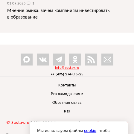
01.09.2025
1
Мнение рынка: зачем компаниям инвестировать
в образование
info@sostav.ru
+7 (495) 274-05-25
Контакты
Рекламодателям
Обратная связь
Rss
© Sostav.ru
1998-2026 Независимый проект
брендингового
агентства Depot
Мы используем файлы
cookie
, чтобы