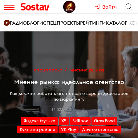
Войти
РАДИО
БЛОГИ
СПЕЦПРОЕКТЫ
РЕЙТИНГИ
КАТАЛОГ К
спецпроект
мнение рынка
Мнение рынка: идеальное агентство
Как должно работать агентство по версии директоров
по маркетингу
14.02.2023
5
Яндекс.Музыка
X5
Skillbox
Grow Food
Кухня на районе
VK Play
Другое агентство