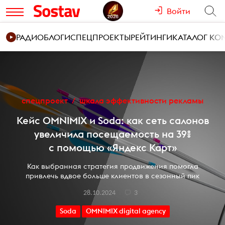
Войти
РАДИО
БЛОГИ
СПЕЦПРОЕКТЫ
РЕЙТИНГИ
КАТАЛОГ К
спецпроект
шкала эффективности рекламы
Кейс OMNIMIX и Soda: как сеть салонов
увеличила посещаемость на 39%
с помощью «Яндекс Карт»
Как выбранная стратегия продвижения помогла
привлечь вдвое больше клиентов в сезонный пик
28.10.2024
3
Soda
OMNIMIX digital agency