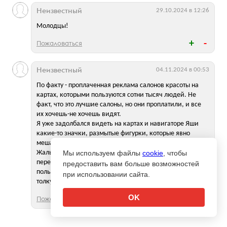
Неизвестный
29.10.2024 в 12:26
Молодцы!
Пожаловаться
Неизвестный
04.11.2024 в 00:53
По факту - проплаченная реклама салонов красоты на
картах, которыми пользуются сотни тысяч людей. Не
факт, что это лучшие салоны, но они проплатили, и все
их хочешь-не хочешь видят.
Я уже задолбался видеть на картах и навигаторе Яши
какие-то значки, размытые фигурки, которые явно
мешают навигации.
Мы используем файлы
cookie
, чтобы
Жаль, что у Дубль Гис не все еще доработано, а то бы
перешел только на них. Хотя, в Абу Даби и Дубае
предоставить вам больше возможностей
пользовался только Дубль Гис, от Яши там никакого
при использовании сайта.
толку.
OK
Пожаловаться
1