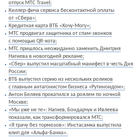
отпуск МТC Travel;
Киллер-фича сервиса бесконтактной оплаты
от «Сбера»;
Кредитная карта ВТБ «Хочу-Могу»;
МТС продвигал защитника от спам-звонков
с помощью QR-кота;
МТС пришлось неожиданно заменить Дмитрия
Нагиева в новогодней рекламе;
«Сбер» выпустил масштабный манифест в честь Дня
России;
ВТБ выпустил серию из нескольких роликов
с главным антагонистом бизнеса «Рутиноидом»;
Антон Беляев прокатился за роялем по ночной
Москве;
«Мы уже не те»: Нагиев, Бондарчук и Ивлеева
показали, как трансформировался МТС;
«Я трачу без тормозов»: Инстасамка выпустила
клип для «Альфа-Банка».