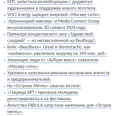
МТС запустила коллаборацию с диджитал-
художниками в поддержку нового логотипа
;
VOLT Energy зарядил энергией «Москву-сити»;
«Бронницкий ювелир» и Media Сonnect Group
визуализировали 3D символ 2024 года;
Премьера кондитерского шоу «Здравствуй,
сладкий! — из метавселенной на билборд!;
Кейс «ВкусВилл», Great и Stereotactic: как
«моёженое» увеличило выручку на 349 млн. руб.;
Зевающие люди от «Азбуки вкуса» захватили
«Москву-сити»;
Урюпинск заполнила реклама московских агентств
и предпринимателей;
На «Острове Мечты» ужасно весело;
«Таврида.АРТ» призвала молодежь
регистрироваться на фестиваль;
Агентство FABULA запустила кампанию для «Остров
мечты»
.