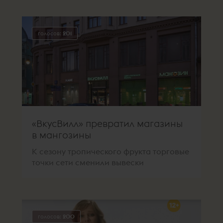
голосов:
201
«ВкусВилл» превратил магазины
в мангозины
К сезону тропического фрукта торговые
точки сети сменили вывески
голосов:
200