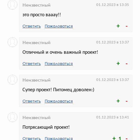
Неизвестный
01.12.2023 в 13:35
это просто вааау!!
Delivery Club создали стикерпак
Ответить
Пожаловаться
в коллаборации с уличным
художником Назаром Issue
Неизвестный
01.12.2023 в 13:37
Он помог курьерам быстрее находить
Отличный и очень важный проект!
нужную квартиру и путь к сердцам
пользователей сервиса
Ответить
Пожаловаться
Неизвестный
01.12.2023 в 13:37
Супер проект! Питомец доволен:)
голосов:
206
Ответить
Пожаловаться
Неизвестный
01.12.2023 в 13:41
Потрясающий проект!
Ответить
Пожаловаться
1