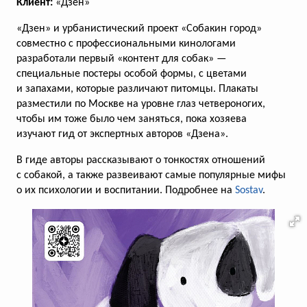
Клиент:
«Дзен»
СТС создал самый маленький
«Дзен» и урбанистический проект «Собакин город»
гипермаркет в мире
совместно с профессиональными кинологами
разработали первый «контент для собак» —
Макет полностью повторяет магазин
специальные постеры особой формы, с цветами
из премьеры канала «Галя, у нас
и запахами, которые различают питомцы. Плакаты
отмена!»
разместили по Москве на уровне глаз четвероногих,
чтобы им тоже было чем заняться, пока хозяева
изучают гид от экспертных авторов «Дзена».
В гиде авторы рассказывают о тонкостях отношений
голосов:
223
с собакой, а также развеивают самые популярные мифы
о их психологии и воспитании. Подробнее на
Sostav
.
Карусель «Яндекс Go» на высоте