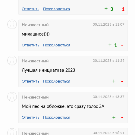
Ответить
Пожаловаться
3
1
Неизвестный
30.11.2023 в 11:07
милашное))))
Ответить
Пожаловаться
1
Кейс TanukiFamily: как PR-
кампания убедила двух россиян
Неизвестный
30.11.2023 в 11:29
сменить фамилию, имя
и отчество
Лучшая инициатива 2023
Общий охват истории за три месяца
Ответить
Пожаловаться
преодолел отметку в 260 млн
Неизвестный
30.11.2023 в 13:37
Мой пес на обложке, это сразу голос ЗА
Ответить
Пожаловаться
голосов:
211
Неизвестный
30.11.2023 в 16:51