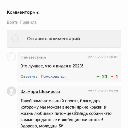
Комментарии:
Войти
Правила
голосов:
212
Оставить комментарий
Неизвестный
22.11.2023 в 20:01
Это лучшее, что я видел в 2023!
Самые длинные классики
Ответить
Пожаловаться
23
1
от «Плюс Детям»
Эльмира Шакирова
29.11.2023 в 23:23
Проект приурочен ко Дню защиты детей
Такой замечательный проект, благодаря
которому мы можем внести яркие краски в
жизнь любимых питомцев👍Ведь собаки -это
самые преданные и любящие животные!
голосов:
212
Здорово, молодцы 💯