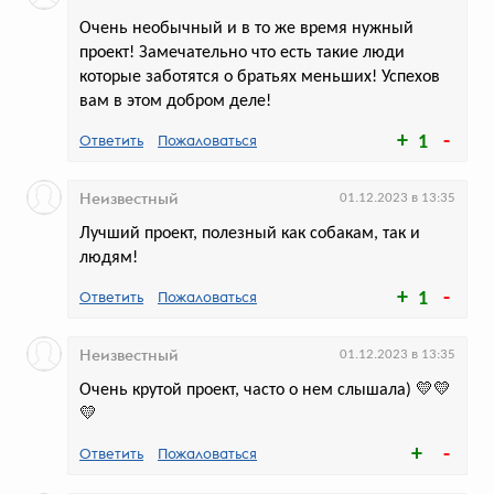
Очень необычный и в то же время нужный
проект! Замечательно что есть такие люди
которые заботятся о братьях меньших! Успехов
вам в этом добром деле!
Ответить
Пожаловаться
1
Детские поделки сменили фото
блюд в приложении сервиса
«Кухня на районе»
Неизвестный
01.12.2023 в 13:35
Специальная подборка еды приурочена
Лучший проект, полезный как собакам, так и
ко Дню защиты детей
людям!
Ответить
Пожаловаться
1
Неизвестный
01.12.2023 в 13:35
голосов:
208
Очень крутой проект, часто о нем слышала) 💛💛
💛
Ответить
Пожаловаться