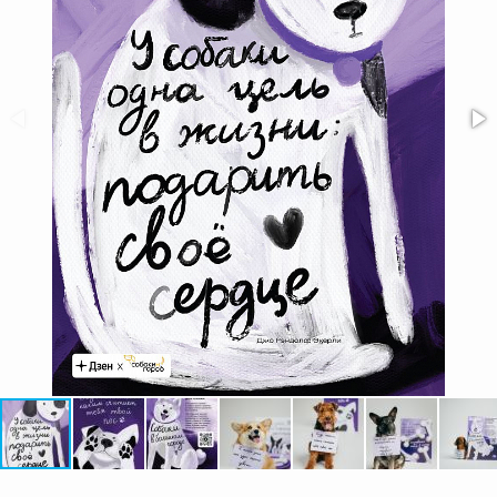
1100 метров
Необычная лаунж-зона сервиса
голосов:
219
МТС проведёт показ коллекций
российских дизайнеров
в дополненной реальности
Проект направлен на поддержку малого
бизнеса в стране