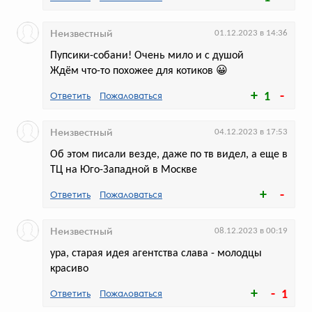
«Пятница!» открыла pop-up бар
Неизвестный
01.12.2023 в 14:36
из 136 надувных кубиков и с
Пупсики-собани! Очень мило и с душой
тропическим садом
Ждём что-то похожее для котиков 😀
Так канал отметил своё десятилетие
Ответить
Пожаловаться
1
Неизвестный
04.12.2023 в 17:53
Об этом писали везде, даже по тв видел, а еще в
голосов:
204
ТЦ на Юго-Западной в Москве
Ответить
Пожаловаться
Неизвестный
08.12.2023 в 00:19
ура, старая идея агентства слава - молодцы
красиво
«Ситидрайв» и «ВкусВилл»
Ответить
Пожаловаться
1
запустили «кабачкошеринг»