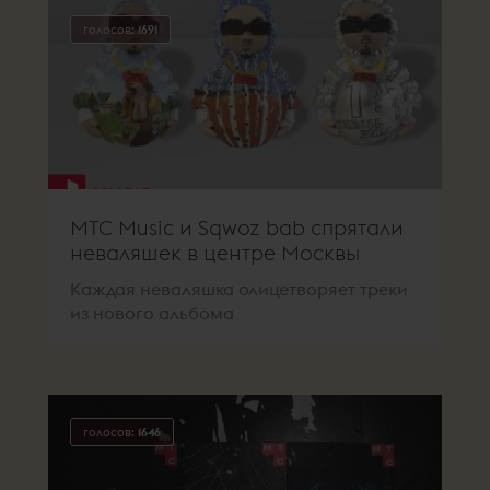
голосов:
1691
МТС Music и Sqwoz bab спрятали
неваляшек в центре Москвы
Каждая неваляшка олицетворяет треки
из нового альбома
голосов:
1646