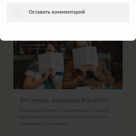
Таким образом бренд поддержал
культуру фудшеринга
Оставить комментарий
голосов:
202
Фестиваль завтраков BreakFest
Благодаря этому событию рестораны
привлекают клиентов даже во время
январского затишья