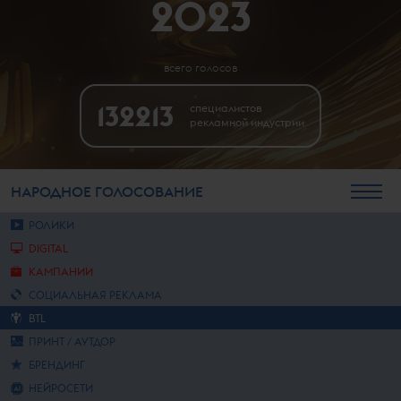
2023
всего голосов
132213
специалистов
рекламной индустрии
НАРОДНОЕ
ГОЛОСОВАНИЕ
РОЛИКИ
DIGITAL
КАМПАНИИ
СОЦИАЛЬНАЯ РЕКЛАМА
BTL
ПРИНТ / АУТДОР
БРЕНДИНГ
НЕЙРОСЕТИ