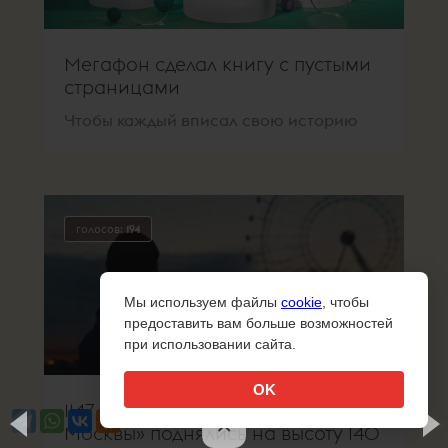
Мегафон сделал книгу с пустыми
страницами
Чтобы каждый вписал свою историю
голосов:
194
Мы используем файлы
cookie
, чтобы
предоставить вам больше возможностей
при использовании сайта.
OK
1147 Productions и «Солнце
×
Москвы» поднялись на высоту 140