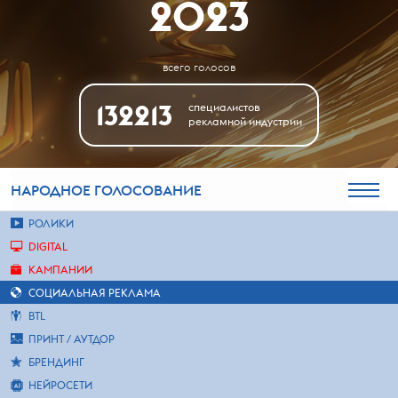
2023
всего голосов
132213
специалистов
рекламной индустрии
НАРОДНОЕ
ГОЛОСОВАНИЕ
РОЛИКИ
DIGITAL
КАМПАНИИ
СОЦИАЛЬНАЯ РЕКЛАМА
BTL
ПРИНТ / АУТДОР
БРЕНДИНГ
НЕЙРОСЕТИ