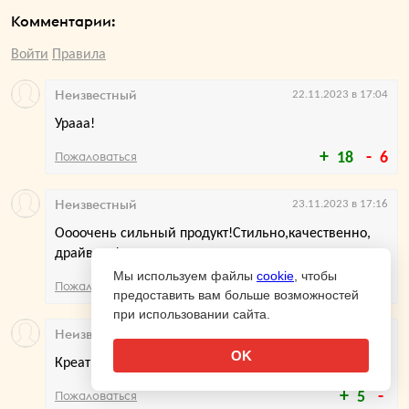
Комментарии:
Войти
Правила
Неизвестный
22.11.2023 в 17:04
Урааа!
Пожаловаться
18
6
Неизвестный
23.11.2023 в 17:16
Оооочень сильный продукт!Стильно,качественно,
драйвово!
Мы используем файлы
cookie
, чтобы
Пожаловаться
10
6
предоставить вам больше возможностей
при использовании сайта.
Неизвестный
29.11.2023 в 13:53
OK
Креативненько 👍
Пожаловаться
5