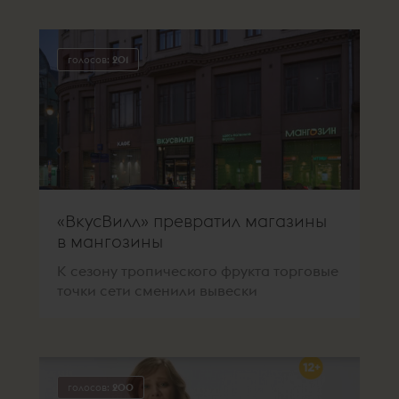
голосов:
201
«ВкусВилл» превратил магазины
в мангозины
К сезону тропического фрукта торговые
точки сети сменили вывески
голосов:
200