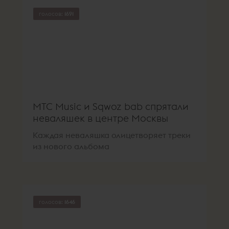
голосов:
1691
МТС Music и Sqwoz bab спрятали
неваляшек в центре Москвы
Каждая неваляшка олицетворяет треки
из нового альбома
голосов:
1646