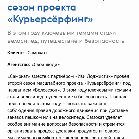
сезон проекта
«Курьерсёрфинг»
В этом году ключевыми темами стали
велосипед, путешествие и безопасность
Кейс TanukiFamily: как PR-
Клиент:
«Самокат»
кампания убедила двух россиян
сменить фамилию, имя
Агентство:
«Свои люди»
и отчество
«Самокат» вместе с партнёром «Изи Лоджистик» провёл
Общий охват истории за три месяца
второй сезон масштабного проекта «Курьерсёрфинг» под
преодолел отметку в 260 млн
названием «Велосезон». В этом году ключевыми темами
стали велосипед, путешествие и безопасность. Главная
цель проекта в этом году — показать важность
соблюдения правил дорожного движения при доставке
заказов пешком или на велосипеде. Самокат уделяет
голосов:
211
особое внимание вопросам безопасности и стремится
организовать процесс доставки продуктов и товаров
максимально комфортно как для пользователей, так и