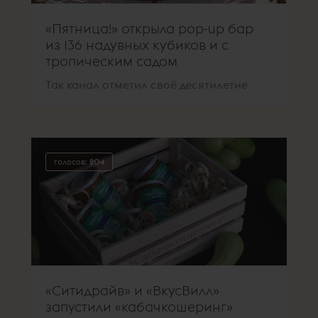
«Пятница!» открыла pop-up бар
из 136 надувных кубиков и с
тропическим садом
Так канал отметил своё десятилетие
голосов:
204
«Ситидрайв» и «ВкусВилл»
запустили «кабачкошеринг»