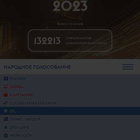
2023
всего голосов
132213
специалистов
рекламной индустрии
НАРОДНОЕ
ГОЛОСОВАНИЕ
РОЛИКИ
DIGITAL
КАМПАНИИ
СОЦИАЛЬНАЯ РЕКЛАМА
BTL
ПРИНТ / АУТДОР
БРЕНДИНГ
НЕЙРОСЕТИ