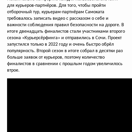
для курьеров-партнёров. Для того, чтобы пройти
отборочный тур, курьерам-партнёрам Самоката
требовалось записать видео с рассказом о себе и
важности соблюдения правил безопасности на дороге. В
итоге двенадцать финалистов стали участниками второго
Детские поделки сменили фото
сезона «Курьерсёрфинга» и отправились в Сочи. Проект
блюд в приложении сервиса
запустился только в 2022 году и очень быстро обрёл
популярность. Второй сезон в итоге собрал в десятки раз
«Кухня на районе»
больше заявок от курьеров, поэтому количество
Специальная подборка еды приурочена
финалистов в сравнении с прошлым годом увеличилось
ко Дню защиты детей
втрое.
голосов:
208