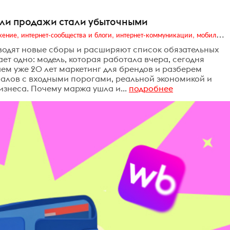
 если продажи стали убыточными
Digital (web-дизайн, интернет-реклама и продвижение, интернет-сообщества и блоги, интернет-коммуникации, мобильный маркетинг, реклама на цифровых экранах)
одят новые сборы и расширяют список обязательных
ает одно: модель, которая работала вчера, сегодня
аем уже 20 лет маркетинг для брендов и разберем
налов с входными порогами, реальной экономикой и
изнеса. Почему маржа ушла и...
подробнее