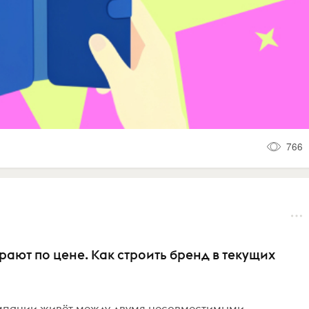
766
рают по цене. Как строить бренд в текущих
омпании живёт между двумя несовместимыми