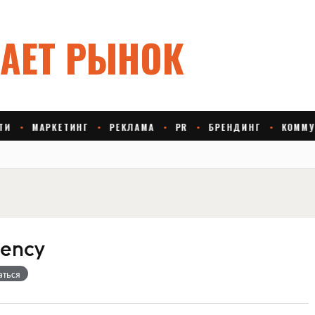
gency
аться