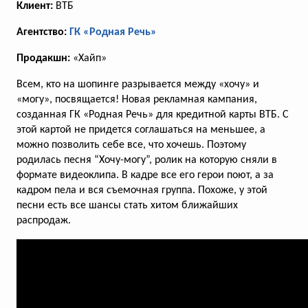
Клиент:
ВТБ
Агентство:
ГК «Родная Речь»
Продакшн:
«Хайп»
В новом ролике «МегаФона»
Азамат Мусагалиев узнал, что
Всем, кто на шопинге разрывается между «хочу» и
такое выгода
«могу», посвящается! Новая рекламная кампания,
созданная ГК «Родная Речь» для кредитной карты ВТБ. С
Бренд продолжает рассказывать
этой картой не придется соглашаться на меньшее, а
о продуктовом предложении
можно позволить себе все, что хочешь. Поэтому
«МегаСилы»
родилась песня “Хочу-могу”, ролик на которую сняли в
формате видеоклипа. В кадре все его герои поют, а за
кадром пела и вся съемочная группа. Похоже, у этой
песни есть все шансы стать хитом ближайших
распродаж.
голосов:
309