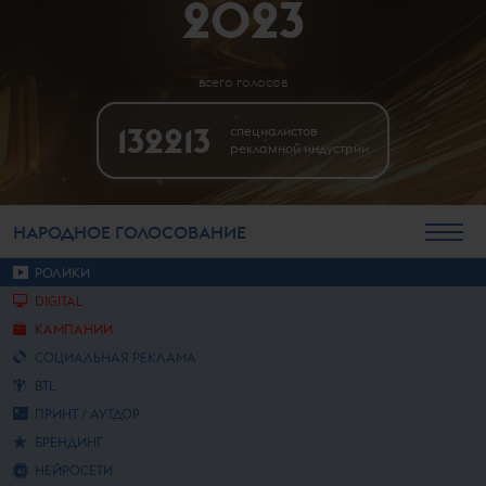
2023
всего голосов
132213
специалистов
рекламной индустрии
НАРОДНОЕ
ГОЛОСОВАНИЕ
РОЛИКИ
DIGITAL
КАМПАНИИ
СОЦИАЛЬНАЯ РЕКЛАМА
BTL
ПРИНТ / АУТДОР
БРЕНДИНГ
НЕЙРОСЕТИ