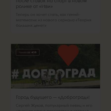
после ставок на спорт в новом
ролике от «Иви»
Теперь он хочет стать, как гений-
математик из нового сериала «Теория
больших денег»
голосов:
408
Город будущего — «Доброград»!
Сергей Жуков, популярный певец и его
дружная семья рассказали о «городе