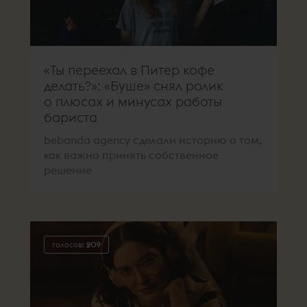
«Ты переехал в Питер кофе
делать?»: «Буше» снял ролик
о плюсах и минусах работы
бариста
bebanda agency сделали историю о том,
как важно принять собственное
решение
голосов:
209