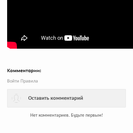
«Больше пушить рашить
драйвить»: кроссовер Haval
победил монстра и пересек
каньон
Бренд запустил рекламную кампанию
в рамках поддержки нового
киберспортивного сезона
Комментарии:
Войти
Правила
голосов:
303
Оставить комментарий
Нет комментариев.
Будьте первым!