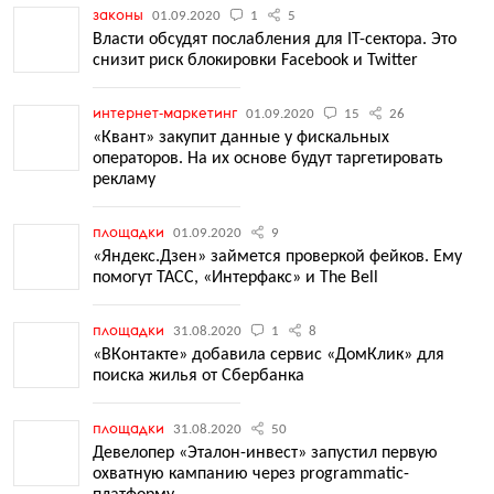
законы
01.09.2020
1
5
Власти обсудят послабления для IT-сектора. Это
снизит риск блокировки Facebook и Twitter
интернет-маркетинг
01.09.2020
15
26
«Квант» закупит данные у фискальных
операторов. На их основе будут таргетировать
рекламу
площадки
01.09.2020
9
«Яндекс.Дзен» займется проверкой фейков. Ему
помогут ТАСС, «Интерфакс» и The Bell
площадки
31.08.2020
1
8
«ВКонтакте» добавила сервис «ДомКлик» для
поиска жилья от Сбербанка
площадки
31.08.2020
50
Девелопер «Эталон-инвест» запустил первую
охватную кампанию через programmatic-