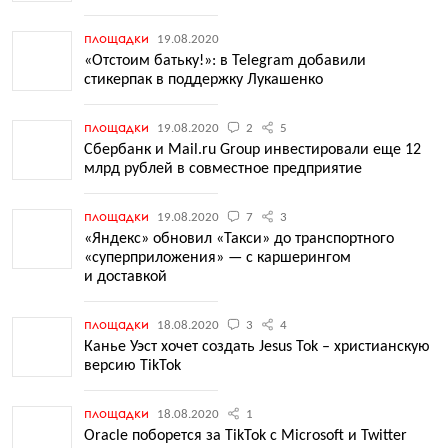
площадки
19.08.2020
«Отстоим батьку!»: в Telegram добавили
стикерпак в поддержку Лукашенко
площадки
19.08.2020
2
5
Сбербанк и Mail.ru Group инвестировали еще 12
млрд рублей в совместное предприятие
площадки
19.08.2020
7
3
«Яндекс» обновил «Такси» до транспортного
«суперприложения» — с каршерингом
и доставкой
площадки
18.08.2020
3
4
Канье Уэст хочет создать Jesus Tok – христианскую
версию TikTok
площадки
18.08.2020
1
Oracle поборется за TikTok с Microsoft и Twitter