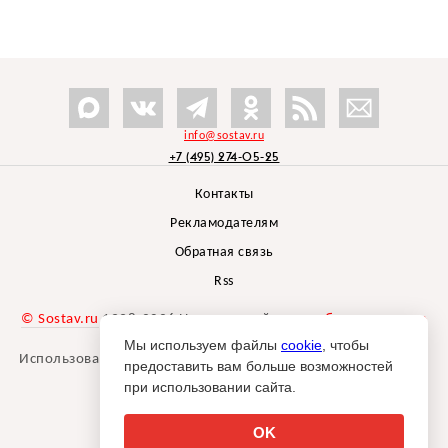
info@sostav.ru
+7 (495) 274-05-25
Контакты
Рекламодателям
Обратная связь
Rss
© Sostav.ru
1998-2026 Независимый проект
брендингового
агентства Depot
Мы используем файлы
cookie
, чтобы
Использование материалов Sostav.ru допустимо только при
предоставить вам больше возможностей
указании источника.
при использовании сайта.
Дизайн сайта -
Liqium
.
18+
OK