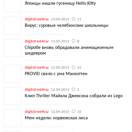
Японцы нашли гусеницу Hello Kitty
digital-кейсы
13.09.2013
11
Вирус: суровые челябинские школьницы
digital-кейсы
13.09.2013
8
Chipotle вновь обрадовали анимационным
шедевром
digital-кейсы
12.09.2013
15
PROVID свело с ума Манхэттен
digital-кейсы
12.09.2013
2
Клип Thriller Майкла Джексона собрали из Lego
digital-кейсы
12.09.2013
10
Мем недели: норвежская лиса