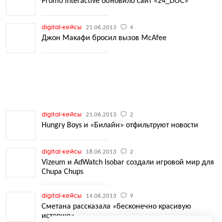
Promo Interactive обновило сайт «24_DOC»
digital-кейсы
21.06.2013
4
Джон Макафи бросил вызов McAfee
digital-кейсы
21.06.2013
2
Hungry Boys и «Билайн» отфильтруют новости
digital-кейсы
18.06.2013
2
Vizeum и AdWatch Isobar создали игровой мир для
Chupa Chups
digital-кейсы
14.06.2013
9
Сметана рассказала «бесконечно красивую
историю»