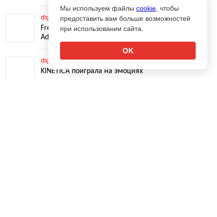
Мы используем файлы
cookie
, чтобы
digital-кейсы
предоставить вам больше возможностей
11.06.2013
10
Freeger Digital разработал промосайт для Google
при использовании сайта.
AdWords
OK
digital-кейсы
07.06.2013
1
KINETICA поиграла на эмоциях
↑
digital-кейсы
03.06.2013
11
Microsoft вспомнил мемы об Internet Explorer
digital-кейсы
31.05.2013
9
Coca-Cola учла погоду в баннерах
digital-кейсы
29.05.2013
16
Instinct превратил школьные дневники в LEGO
digital-кейсы
29.05.2013
11
Ailove и ВТБ создали карту счастья