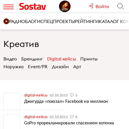
Войти
РАДИО
БЛОГИ
СПЕЦПРОЕКТЫ
РЕЙТИНГИ
КАТАЛОГ К
Креатив
Видео
Брендинг
Digital-кейсы
Принты
Наружка
Event/PR
Дизайн
Арт
digital-кейсы
02.10.2013
5
Джигурда «поюзал» Facebook на миллион
digital-кейсы
01.10.2013
6
GoPro прорекламировали спасением котенка