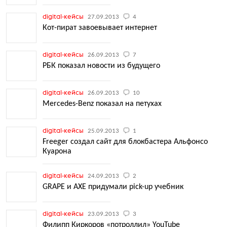
digital-кейсы
27.09.2013
4
Кот-пират завоевывает интернет
digital-кейсы
26.09.2013
7
РБК показал новости из будущего
digital-кейсы
26.09.2013
10
Mercedes-Benz показал на петухах
digital-кейсы
25.09.2013
1
Freeger создал сайт для блокбастера Альфонсо
Куарона
digital-кейсы
24.09.2013
2
GRAPE и AXE придумали pick-up учебник
digital-кейсы
23.09.2013
3
Филипп Киркоров «потроллил» YouTube