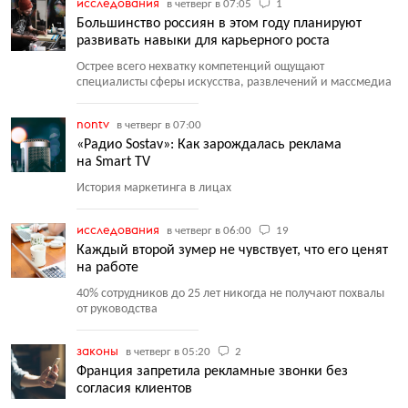
исследования
в четверг в 07:05
1
Большинство россиян в этом году планируют
развивать навыки для карьерного роста
Острее всего нехватку компетенций ощущают
специалисты сферы искусства, развлечений и массмедиа
nontv
в четверг в 07:00
«Радио Sostav»: Как зарождалась реклама
на Smart TV
История маркетинга в лицах
исследования
в четверг в 06:00
19
Каждый второй зумер не чувствует, что его ценят
на работе
40% сотрудников до 25 лет никогда не получают похвалы
от руководства
законы
в четверг в 05:20
2
Франция запретила рекламные звонки без
согласия клиентов