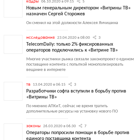
кадры
06.10.2020 в 09:15
5
Новым генеральным директором «Витрины ТВ»
назначен Сергей Сторожев
Он сменил на этой должности Алексея Янчишина
исследования
23.04.2020 в 08:00
3
TelecomDaily: только 2% фиксированных
операторов подключились к «Витрине ТВ»
Многие участники рынка связали законопроект о едином
поставщике контента с попыткой монополизировать
вещание в интернете
тв
13.04.2020 в 06:15
3
Разработчики софта вступили в борьбу против
«Витрины ТВ»
По мнению АПКиТ, сейчас не время тратить
дополнительные ресурсы на установку нового ПО
законы
26.03.2020 в 06:30
7
Операторы попросили помощи в борьбе против
единого поставщика контента