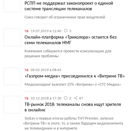
РСПП не поддержал законопроект о единой
системе трансляции телеканалов
Союз говорит об ограничении прав вещателей
тв
19.07.2019 в 12:40
3
Онлайн-платформа «Триколора» остается без
семи телеканалов НМГ
Компания собирается провести консультации для
решения проблемы
тв
06.02.2019 в 08:45
«Газпром-медиа» присоединился к «Витрине ТВ»
Медиахолдинг выкупит 25% «Витрины» у «СТС Медиа»
тв
10.12.2018 в 17:30
2
67
ТВ-рынок 2018: телеканалы снова ищут зрителя
в онлайне
Sostav о первых итогах работы ТНТ-Premier, запуске
«
Витрина ТВ» и more. tv, а также будущем видеоконтента
на телевидении и в интернете