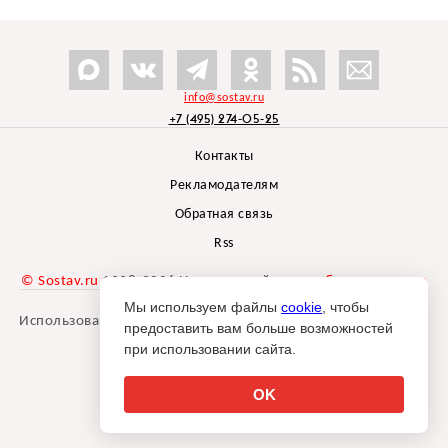
info@sostav.ru
+7 (495) 274-05-25
Контакты
Рекламодателям
Обратная связь
Rss
© Sostav.ru
1998-2026 Независимый проект
брендингового
агентства Depot
Мы используем файлы
cookie
, чтобы
Использование материалов Sostav.ru допустимо только при
предоставить вам больше возможностей
указании источника.
при использовании сайта.
Дизайн сайта -
Liqium
.
18+
OK