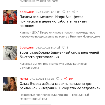
выбрана наружная реклама
брендинг
05.11.2023 в 18:05
12
2
Платим пельменями: Игоря Акинфеева
пригласили в деревню работать главным
по коням
Капитан ЦСКА Игорь Акинфеев получил неожиданное
карьерное предложение на матче с Нижним Новгородом
брендинг
04.10.2023 в 14:28
6
Zuper разработало фирменный стиль пельменей
быстрого приготовления
Команда выполнила упаковку в стиле комиксов
о супергероях
мемы
29.01.2021 в 13:25
9
104
Ольга Бузова забыла сварить пельмени для
рекламной интеграции. В соцсетях ее затроллили
Некоторые предположили, что это — гениальный
маркетинговый ход