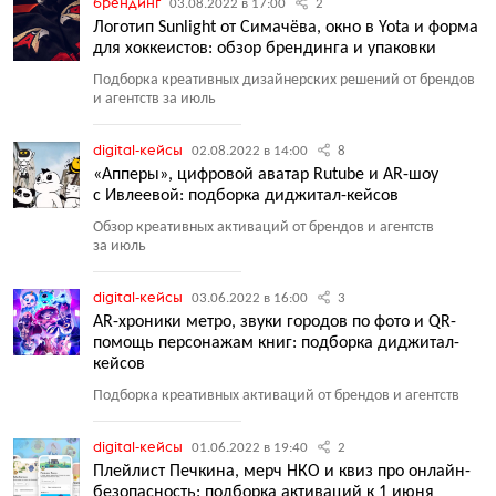
брендинг
03.08.2022 в 17:00
2
Логотип Sunlight от Симачёва, окно в Yota и форма
для хоккеистов: обзор брендинга и упаковки
Подборка креативных дизайнерских решений от брендов
и агентств за июль
digital-кейсы
02.08.2022 в 14:00
8
«Апперы», цифровой аватар Rutube и AR-шоу
с Ивлеевой: подборка диджитал-кейсов
Обзор креативных активаций от брендов и агентств
за июль
digital-кейсы
03.06.2022 в 16:00
3
AR-хроники метро, звуки городов по фото и QR-
помощь персонажам книг: подборка диджитал-
кейсов
Подборка креативных активаций от брендов и агентств
digital-кейсы
01.06.2022 в 19:40
2
Плейлист Печкина, мерч НКО и квиз про онлайн-
безопасность: подборка активаций к 1 июня