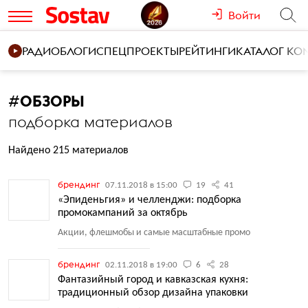
Войти
РАДИО
БЛОГИ
СПЕЦПРОЕКТЫ
РЕЙТИНГИ
КАТАЛОГ К
#
ОБЗОРЫ
подборка материалов
Найдено 215 материалов
брендинг
07.11.2018 в 15:00
19
41
«Эпиденьгия» и челленджи: подборка
промокампаний за октябрь
Акции, флешмобы и самые масштабные промо
брендинг
02.11.2018 в 19:00
6
28
Фантазийный город и кавказская кухня:
традиционный обзор дизайна упаковки