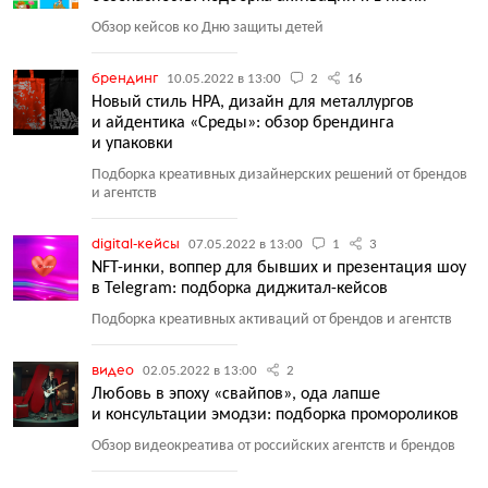
Обзор кейсов ко Дню защиты детей
брендинг
10.05.2022 в 13:00
2
16
Новый стиль НРА, дизайн для металлургов
и айдентика «Среды»: обзор брендинга
и упаковки
Подборка креативных дизайнерских решений от брендов
и агентств
digital-кейсы
07.05.2022 в 13:00
1
3
NFT-инки, воппер для бывших и презентация шоу
в Telegram: подборка диджитал-кейсов
Подборка креативных активаций от брендов и агентств
видео
02.05.2022 в 13:00
2
Любовь в эпоху «свайпов», ода лапше
и консультации эмодзи: подборка промороликов
Обзор видеокреатива от российских агентств и брендов