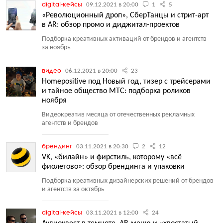
digital-кейсы
09.12.2021 в 20:00
1
5
«Революционный дроп», СберТанцы и стрит-арт
в AR: обзор промо и диджитал-проектов
Подборка креативных активаций от брендов и агентств
за ноябрь
видео
06.12.2021 в 20:00
23
Homepositive под Новый год, тизер с трейсерами
и тайное общество МТС: подборка роликов
ноября
Видеокреатив месяца от отечественных рекламных
агентств и брендов
брендинг
03.11.2021 в 20:30
2
12
VK, «билайн» и фирстиль, которому «всё
фиолетово»: обзор брендинга и упаковки
Подборка креативных дизайнерских решений от брендов
и агентств за октябрь
digital-кейсы
03.11.2021 в 12:00
24