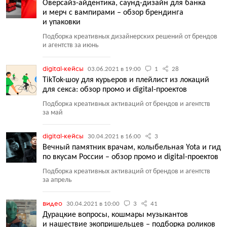
Оверсайз-айдентика, саунд-дизайн для банка
и мерч с вампирами – обзор брендинга
и упаковки
Подборка креативных дизайнерских решений от брендов
и агентств за июнь
digital-кейсы
03.06.2021 в 19:00
1
28
TikTok-шоу для курьеров и плейлист из локаций
для секса: обзор промо и digital-проектов
Подборка креативных активаций от брендов и агентств
за май
digital-кейсы
30.04.2021 в 16:00
3
Вечный памятник врачам, колыбельная Yota и гид
по вкусам России – обзор промо и digital-проектов
Подборка креативных активаций от брендов и агентств
за апрель
видео
30.04.2021 в 10:00
3
41
Дурацкие вопросы, кошмары музыкантов
и нашествие экопришельцев – подборка роликов