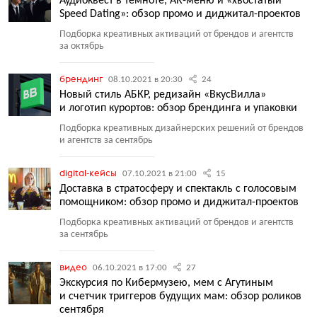
Аудиоквест в темноте, AR-меню и «хвостатый
Speed Dating»: обзор промо и диджитал-проектов
Подборка креативных активаций от брендов и агентств
за октябрь
брендинг
08.10.2021 в 20:30
24
Новый стиль АБКР, редизайн «ВкусВилла»
и логотип курортов: обзор брендинга и упаковки
Подборка креативных дизайнерских решений от брендов
и агентств за сентябрь
digital-кейсы
07.10.2021 в 21:00
15
Доставка в стратосферу и спектакль с голосовым
помощником: обзор промо и диджитал-проектов
Подборка креативных активаций от брендов и агентств
за сентябрь
видео
06.10.2021 в 17:00
27
Экскурсия по Кибермузею, мем с Агутиным
и счетчик триггеров будущих мам: обзор роликов
сентября