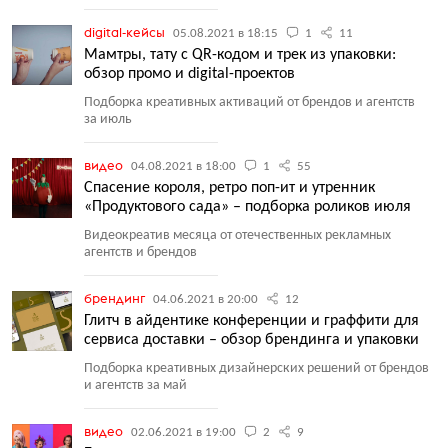
digital-кейсы
05.08.2021 в 18:15
1
11
Мамтры, тату с QR-кодом и трек из упаковки:
обзор промо и digital-проектов
Подборка креативных активаций от брендов и агентств
за июль
видео
04.08.2021 в 18:00
1
55
Спасение короля, ретро поп-ит и утренник
«Продуктового сада» – подборка роликов июля
Видеокреатив месяца от отечественных рекламных
агентств и брендов
брендинг
04.06.2021 в 20:00
12
Глитч в айдентике конференции и граффити для
сервиса доставки – обзор брендинга и упаковки
Подборка креативных дизайнерских решений от брендов
и агентств за май
видео
02.06.2021 в 19:00
2
9