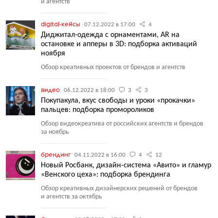
и агентств
digital-кейсы
07.12.2022 в 17:00
4
Диджитал-одежда с орнаментами, AR на
остановке и апперы в 3D: подборка активаций
ноября
Обзор креативных проектов от брендов и агентств
видео
06.12.2022 в 18:00
3
3
Покупакула, вкус свободы и уроки «прокачки»
пальцев: подборка промороликов
Обзор видеокреатива от российских агентств и брендов
за ноябрь
брендинг
04.11.2022 в 16:00
4
12
Новый Росбанк, дизайн-система «Авито» и гламур
«Венского цеха»: подборка брендинга
Обзор креативных дизайнерских решений от брендов
и агентств за октябрь