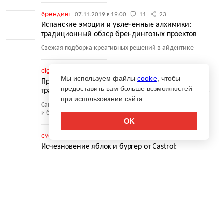
брендинг
07.11.2019 в 19:00
11
23
Испанские эмоции и увлеченные алхимики:
традиционный обзор брендинговых проектов
Свежая подборка креативных решений в айдентике
digital-кейсы
08.10.2019 в 17:30
3
21
Мы используем файлы
cookie
, чтобы
Противопожарный бот и радость для стримеров:
предоставить вам больше возможностей
традиционный обзор digital-проектов за сентябрь
при использовании сайта.
Самый технологичный креатив от российских агентств
и брендов
OK
event/pr
07.10.2019 в 17:00
5
Исчезновение яблок и бургер от Castrol:
традиционный обзор промокампаний за сентябрь
↑
Креатив в нестандартных акциях, размещениях
и мероприятиях
брендинг
04.10.2019 в 16:00
4
12
Красный крест и птица счастья: традиционная