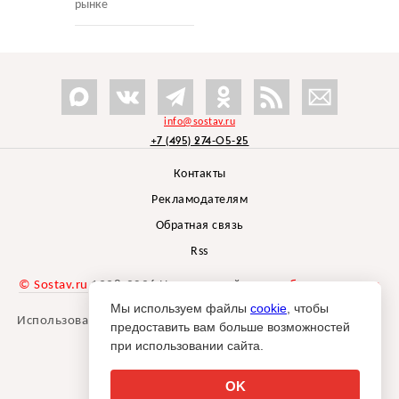
рынке
info@sostav.ru
+7 (495) 274-05-25
Контакты
Рекламодателям
Обратная связь
Rss
© Sostav.ru
1998-2026 Независимый проект
брендингового
агентства Depot
Мы используем файлы
cookie
, чтобы
Использование материалов Sostav.ru допустимо только при
предоставить вам больше возможностей
указании источника.
при использовании сайта.
Дизайн сайта -
Liqium
.
18+
OK