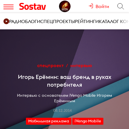
Войти
РАДИО
БЛОГИ
СПЕЦПРОЕКТЫ
РЕЙТИНГИ
КАТАЛОГ К
спецпроект
интервью
Игорь Ерёмин: ваш бренд в руках
потребителя
Интервью с основателем iVengo Mobile Игорем
Ерёминым
08.12.2014
Мобильная реклама
iVengo Mobile