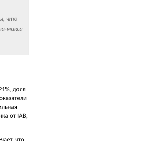
ы, что
иа-микса
21%, доля
показатели
ильная
ка от IAB,
ает, что