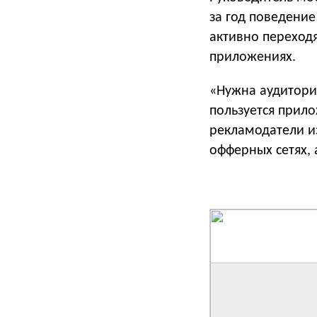
за год поведени
активно переходя
приложениях.
«Нужна аудитория
пользуется прил
рекламодатели из
офферных сетях, а