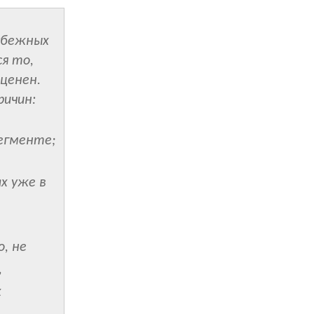
убежных
я то,
оценен.
ричин:
егменте;
х уже в
о, не
,
х