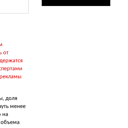
м
ь от
одержатся
кспертами
 рекламы
ы, доля
чуть менее
о на
 объема