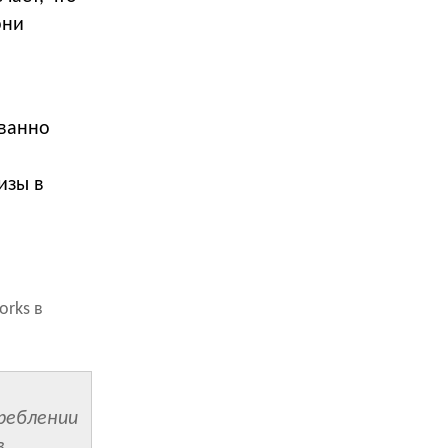
они
ованно
изы в
orks в
реблении
в