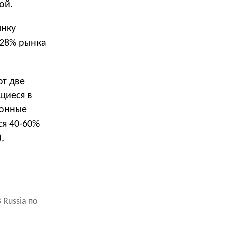
ой.
ынку
 28% рынка
ют две
щиеся в
ионные
ся 40-60%
,
 Russia по