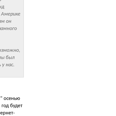
нд
 Америке
ам он
ламного
возможно,
мы был
 у нас.
t" осенью
 год будет
тернет-