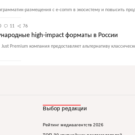
ограмматик-размещения с e-comm в экосистему и повысить про
0
11
76
народные high-impact форматы в России
 и Just Premium компания предоставляет альтернативу классичес
Выбор редакции
Рейтинг медиаагентств 2026