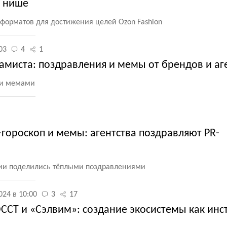
й нише
орматов для достижения целей Ozon Fashion
03
4
1
амиста: поздравления и мемы от брендов и аг
ми мемами
гороскоп и мемы: агентства поздравляют PR-
рии поделились тёплыми поздравлениями
024 в 10:00
3
17
РОССТ и «Cэлвим»: создание экосистемы как ин